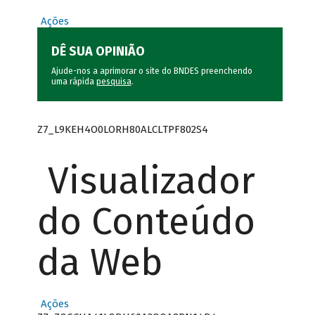
Ações
DÊ SUA OPINIÃO
Ajude-nos a aprimorar o site do BNDES preenchendo
uma rápida
pesquisa
.
Z7_L9KEH4O0LORH80ALCLTPF802S4
Visualizador
do Conteúdo
da Web
Ações