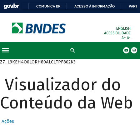
COMUNICA BR
ACESSO À INFORMAÇÃO
PARTI
ENGLISH
ACESSIBILIDADE
A+
A-
Busca
Z7_L9KEH4O0LORH80ALCLTPF802K3
Visualizador do
Conteúdo da Web
Ações