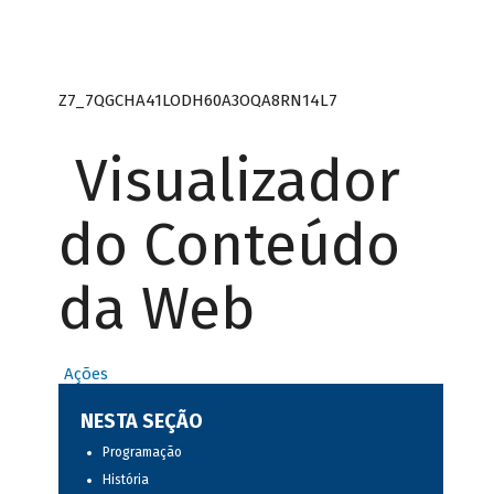
Z7_7QGCHA41LODH60A3OQA8RN14L7
Visualizador
do Conteúdo
da Web
Ações
NESTA SEÇÃO
Programação
História