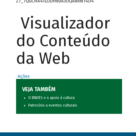
Z7_7QGCHA41LODH60A3OQA8RN14D4
Visualizador
do Conteúdo
da Web
Ações
VEJA TAMBÉM
O BNDES e o apoio à cultura
Patrocínio a eventos culturais