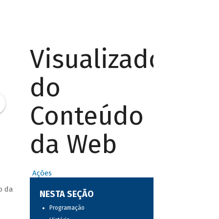
Visualizador
do
Conteúdo
da Web
Ações
o da
NESTA SEÇÃO
Programação