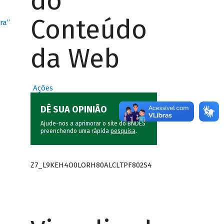
do
Conteúdo
ra”
da Web
Ações
DÊ SUA OPINIÃO
Ajude-nos a aprimorar o site do BNDES
preenchendo uma rápida
pesquisa
.
Z7_L9KEH4O0LORH80ALCLTPF802S4