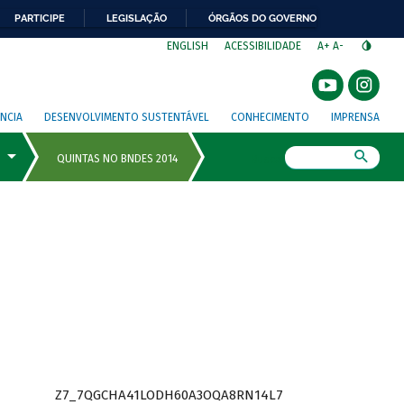
PARTICIPE
LEGISLAÇÃO
ÓRGÃOS DO GOVERNO
⁣
ENGLISH
ACESSIBILIDADE
A+
A-
NCIA
DESENVOLVIMENTO SUSTENTÁVEL
CONHECIMENTO
IMPRENSA
Busca
Z7_7QGCHA41LODH60A3OQA8RN14L7