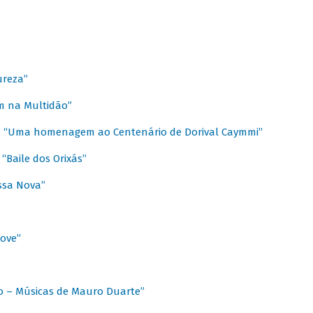
ureza”
m na Multidão”
 / “Uma homenagem ao Centenário de Dorival Caymmi”
“Baile dos Orixás”
ssa Nova”
Love”
o – Músicas de Mauro Duarte”