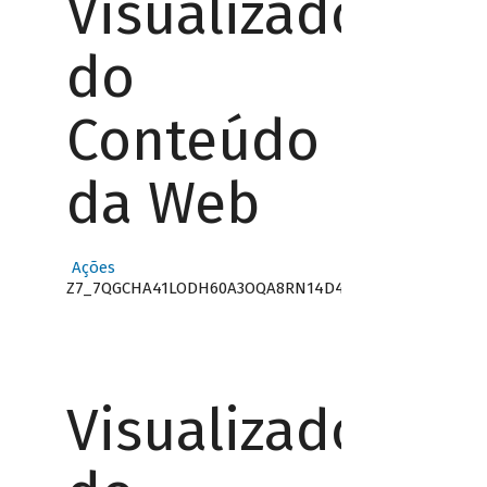
Visualizador
do
Conteúdo
da Web
Ações
Z7_7QGCHA41LODH60A3OQA8RN14D4
Visualizador