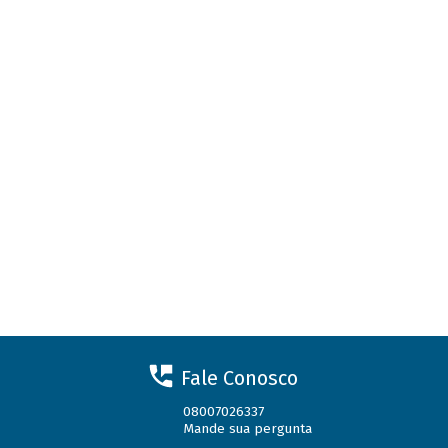
Fale Conosco
08007026337
Mande sua pergunta