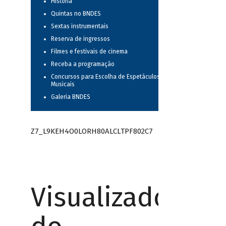
História
Quintas no BNDES
Sextas instrumentais
Reserva de ingressos
Filmes e festivais de cinema
Receba a programação
Concursos para Escolha de Espetáculos
Musicais
Galeria BNDES
Z7_L9KEH4O0LORH80ALCLTPF802C7
Visualizador