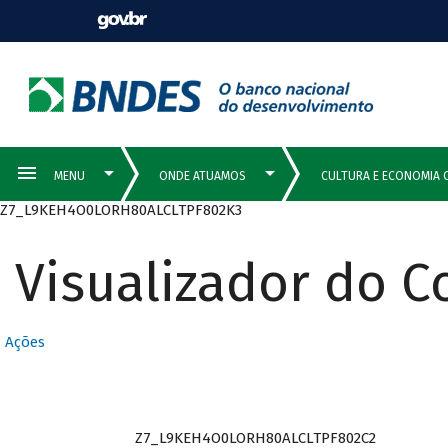
Z7_L9KEH4O0LORH80ALCLTPF802K3
Visualizador do 
Ações
Z7_L9KEH4O0LORH80ALCLTPF802C2