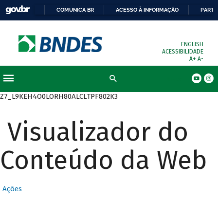
COMUNICA BR
ACESSO À INFORMAÇÃO
PARTI
ENGLISH
ACESSIBILIDADE
A+
A-
Busca
Z7_L9KEH4O0LORH80ALCLTPF802K3
Visualizador do
Conteúdo da Web
Ações