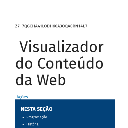
Z7_7QGCHA41LODH60A3OQA8RN14L7
Visualizador
do Conteúdo
da Web
Ações
NESTA SEÇÃO
Programação
História