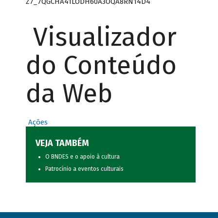
Z7_7QGCHA41LODH60A3OQA8RN14D4
Visualizador
do Conteúdo
da Web
Ações
VEJA TAMBÉM
O BNDES e o apoio à cultura
Patrocínio a eventos culturais