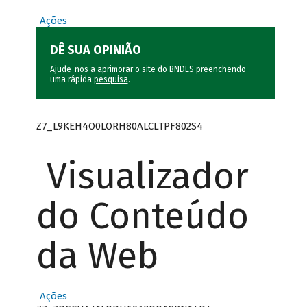
Ações
DÊ SUA OPINIÃO
Ajude-nos a aprimorar o site do BNDES preenchendo
uma rápida
pesquisa
.
Z7_L9KEH4O0LORH80ALCLTPF802S4
Visualizador
do Conteúdo
da Web
Ações