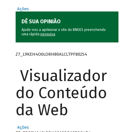
Ações
DÊ SUA OPINIÃO
Ajude-nos a aprimorar o site do BNDES preenchendo
uma rápida
pesquisa
.
Z7_L9KEH4O0LORH80ALCLTPF802S4
Visualizador
do Conteúdo
da Web
Ações