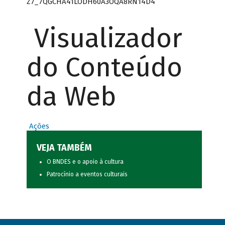
Z7_7QGCHA41LODH60A3OQA8RN14D4
Visualizador
do Conteúdo
da Web
Ações
VEJA TAMBÉM
O BNDES e o apoio à cultura
Patrocínio a eventos culturais