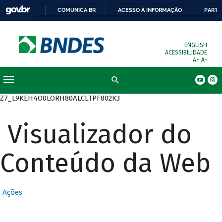
COMUNICA BR
ACESSO À INFORMAÇÃO
PARTI
ENGLISH
ACESSIBILIDADE
A+
A-
Busca
Z7_L9KEH4O0LORH80ALCLTPF802K3
Visualizador do
Conteúdo da Web
Ações