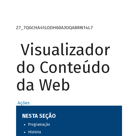
Z7_7QGCHA41LODH60A3OQA8RN14L7
Visualizador
do Conteúdo
da Web
Ações
NESTA SEÇÃO
Programação
História