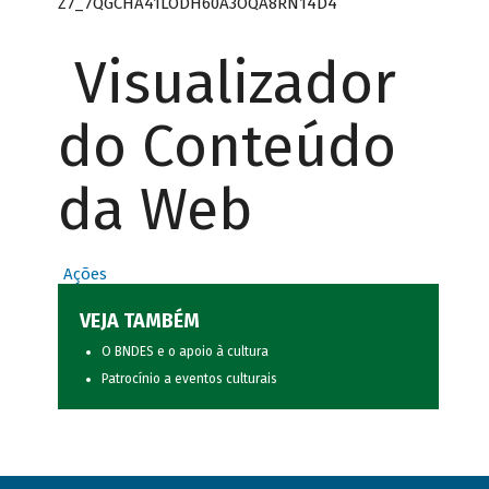
Z7_7QGCHA41LODH60A3OQA8RN14D4
Visualizador
do Conteúdo
da Web
Ações
VEJA TAMBÉM
O BNDES e o apoio à cultura
Patrocínio a eventos culturais