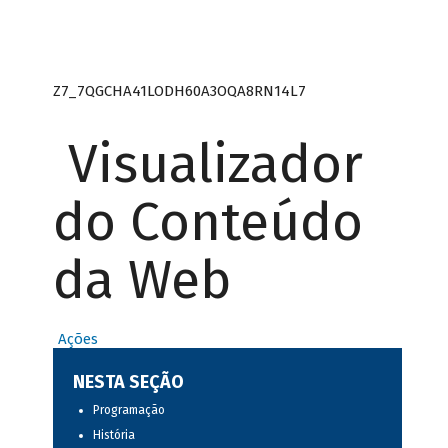
Z7_7QGCHA41LODH60A3OQA8RN14L7
Visualizador
do Conteúdo
da Web
Ações
NESTA SEÇÃO
Programação
História