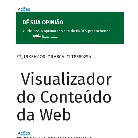
Ações
DÊ SUA OPINIÃO
Ajude-nos a aprimorar o site do BNDES preenchendo
uma rápida
pesquisa
.
Z7_L9KEH4O0LORH80ALCLTPF802S4
Visualizador
do Conteúdo
da Web
Ações