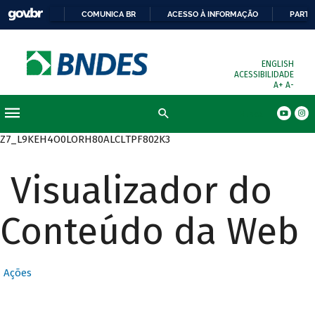
COMUNICA BR
ACESSO À INFORMAÇÃO
PARTI
ENGLISH
ACESSIBILIDADE
A+
A-
Busca
Z7_L9KEH4O0LORH80ALCLTPF802K3
Visualizador do
Conteúdo da Web
Ações