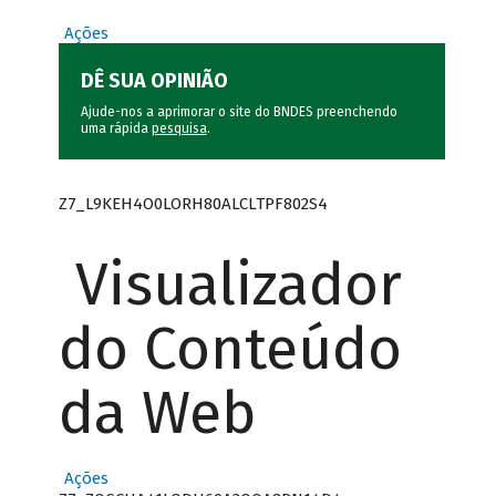
Ações
DÊ SUA OPINIÃO
Ajude-nos a aprimorar o site do BNDES preenchendo
uma rápida
pesquisa
.
Z7_L9KEH4O0LORH80ALCLTPF802S4
Visualizador
do Conteúdo
da Web
Ações