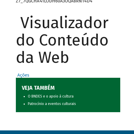
Z7_7QGCHA41LODH60A3OQA8RN14D4
Visualizador
do Conteúdo
da Web
Ações
VEJA TAMBÉM
O BNDES e o apoio à cultura
Patrocínio a eventos culturais