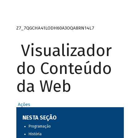
Z7_7QGCHA41LODH60A3OQA8RN14L7
Visualizador
do Conteúdo
da Web
Ações
NESTA SEÇÃO
Programação
História