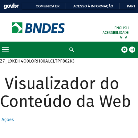
COMUNICA BR
ACESSO À INFORMAÇÃO
PARTI
ENGLISH
ACESSIBILIDADE
A+
A-
Busca
Z7_L9KEH4O0LORH80ALCLTPF802K3
Visualizador do
Conteúdo da Web
Ações