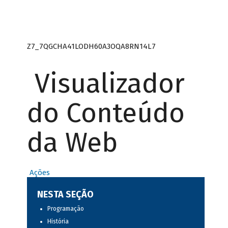
Z7_7QGCHA41LODH60A3OQA8RN14L7
Visualizador
do Conteúdo
da Web
Ações
NESTA SEÇÃO
Programação
História