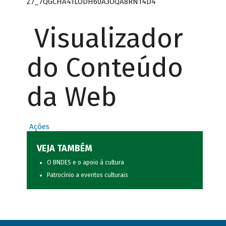
Z7_7QGCHA41LODH60A3OQA8RN14D4
Visualizador
do Conteúdo
da Web
Ações
VEJA TAMBÉM
O BNDES e o apoio à cultura
Patrocínio a eventos culturais