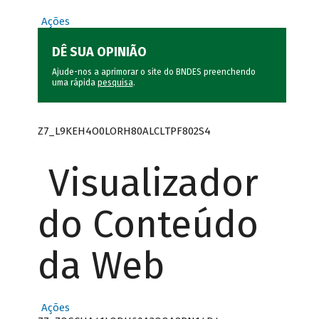
Ações
DÊ SUA OPINIÃO
Ajude-nos a aprimorar o site do BNDES preenchendo
uma rápida
pesquisa
.
Z7_L9KEH4O0LORH80ALCLTPF802S4
Visualizador
do Conteúdo
da Web
Ações