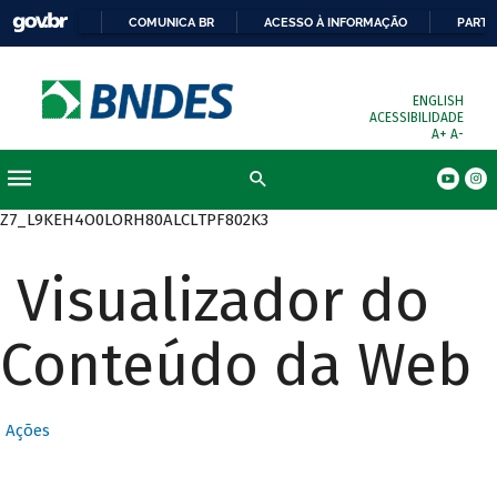
COMUNICA BR
ACESSO À INFORMAÇÃO
PARTI
ENGLISH
ACESSIBILIDADE
A+
A-
Busca
Z7_L9KEH4O0LORH80ALCLTPF802K3
Visualizador do
Conteúdo da Web
Ações