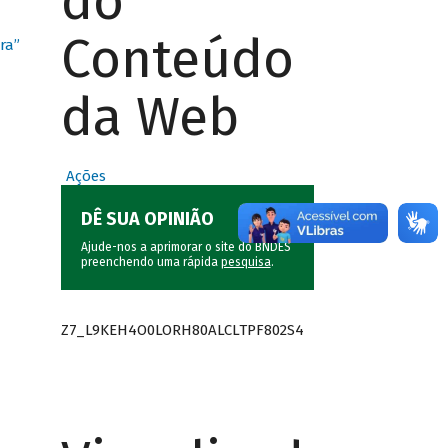
do
Conteúdo
ra”
da Web
Ações
DÊ SUA OPINIÃO
Ajude-nos a aprimorar o site do BNDES
preenchendo uma rápida
pesquisa
.
Z7_L9KEH4O0LORH80ALCLTPF802S4