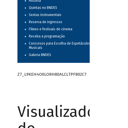
História
Quintas no BNDES
Sextas instrumentais
Reserva de ingressos
Filmes e festivais de cinema
Receba a programação
Concursos para Escolha de Espetáculos
Musicais
Galeria BNDES
Z7_L9KEH4O0LORH80ALCLTPF802C7
Visualizador