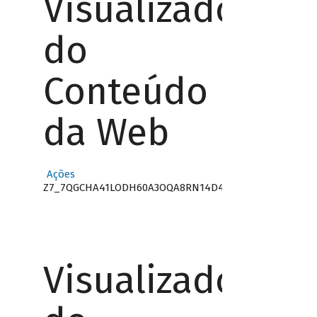
Visualizador
do
Conteúdo
da Web
Ações
Z7_7QGCHA41LODH60A3OQA8RN14D4
Visualizador