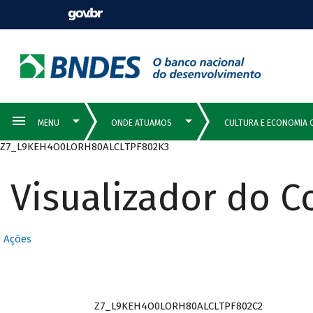
Z7_L9KEH4O0LORH80ALCLTPF802K3
Visualizador do 
Ações
Z7_L9KEH4O0LORH80ALCLTPF802C2