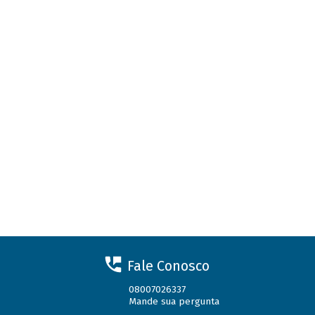
Fale Conosco
08007026337
Mande sua pergunta