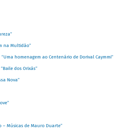
ureza”
m na Multidão”
 / “Uma homenagem ao Centenário de Dorival Caymmi”
“Baile dos Orixás”
ssa Nova”
Love”
o – Músicas de Mauro Duarte”