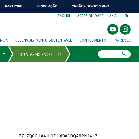
PARTICIPE
LEGISLAÇÃO
ÓRGÃOS DO GOVERNO
⁣
ENGLISH
ACESSIBILIDADE
A+
A-
NCIA
DESENVOLVIMENTO SUSTENTÁVEL
CONHECIMENTO
IMPRENSA
Busca
Z7_7QGCHA41LODH60A3OQA8RN14L7