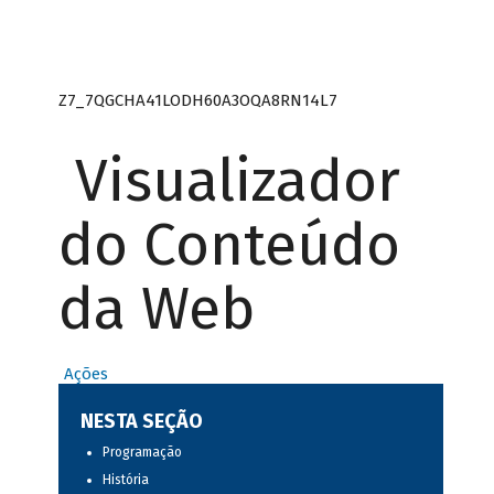
Z7_7QGCHA41LODH60A3OQA8RN14L7
Visualizador
do Conteúdo
da Web
Ações
NESTA SEÇÃO
Programação
História