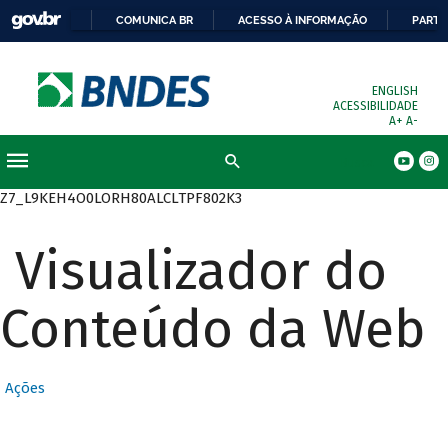
COMUNICA BR
ACESSO À INFORMAÇÃO
PARTI
ENGLISH
ACESSIBILIDADE
A+
A-
Busca
Z7_L9KEH4O0LORH80ALCLTPF802K3
Visualizador do
Conteúdo da Web
Ações