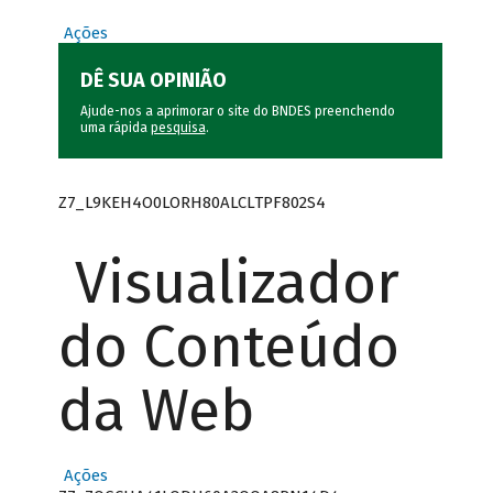
Ações
DÊ SUA OPINIÃO
Ajude-nos a aprimorar o site do BNDES preenchendo
uma rápida
pesquisa
.
Z7_L9KEH4O0LORH80ALCLTPF802S4
Visualizador
do Conteúdo
da Web
Ações