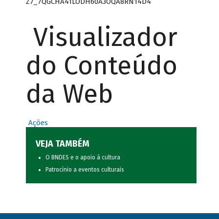
Z7_7QGCHA41LODH60A3OQA8RN14D4
Visualizador
do Conteúdo
da Web
Ações
VEJA TAMBÉM
O BNDES e o apoio à cultura
Patrocínio a eventos culturais