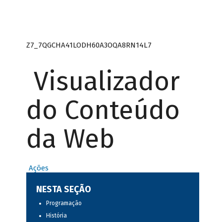
Z7_7QGCHA41LODH60A3OQA8RN14L7
Visualizador
do Conteúdo
da Web
Ações
NESTA SEÇÃO
Programação
História