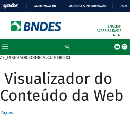
COMUNICA BR
ACESSO À INFORMAÇÃO
PARTI
ENGLISH
ACESSIBILIDADE
A+
A-
Busca
Z7_L9KEH4O0LORH80ALCLTPF802K3
Visualizador do
Conteúdo da Web
Ações