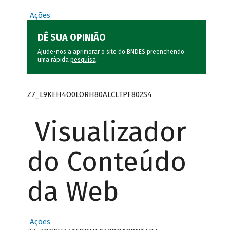
Ações
DÊ SUA OPINIÃO
Ajude-nos a aprimorar o site do BNDES preenchendo
uma rápida
pesquisa
.
Z7_L9KEH4O0LORH80ALCLTPF802S4
Visualizador
do Conteúdo
da Web
Ações