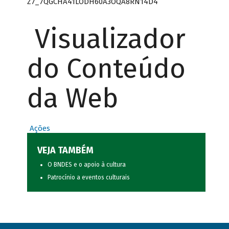
Z7_7QGCHA41LODH60A3OQA8RN14D4
Visualizador
do Conteúdo
da Web
Ações
VEJA TAMBÉM
O BNDES e o apoio à cultura
Patrocínio a eventos culturais