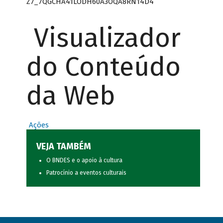
Z7_7QGCHA41LODH60A3OQA8RN14D4
Visualizador
do Conteúdo
da Web
Ações
VEJA TAMBÉM
O BNDES e o apoio à cultura
Patrocínio a eventos culturais