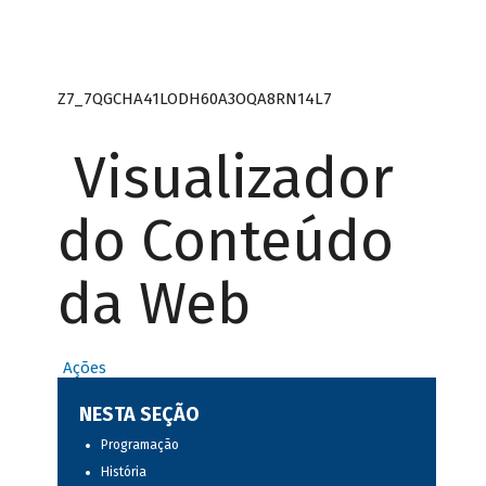
Z7_7QGCHA41LODH60A3OQA8RN14L7
Visualizador
do Conteúdo
da Web
Ações
NESTA SEÇÃO
Programação
História