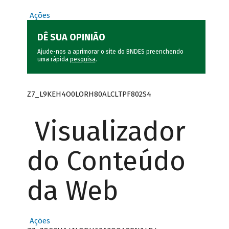
Ações
DÊ SUA OPINIÃO
Ajude-nos a aprimorar o site do BNDES preenchendo
uma rápida
pesquisa
.
Z7_L9KEH4O0LORH80ALCLTPF802S4
Visualizador
do Conteúdo
da Web
Ações