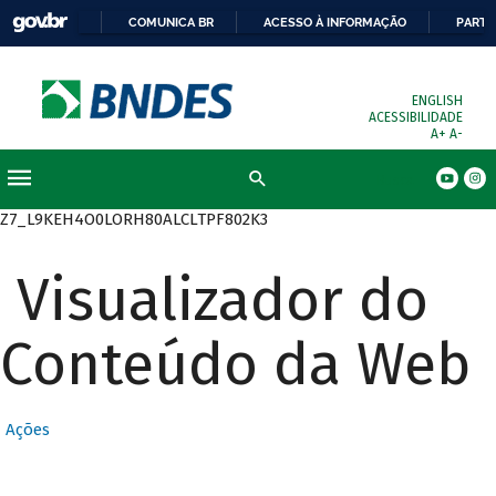
COMUNICA BR
ACESSO À INFORMAÇÃO
PARTI
ENGLISH
ACESSIBILIDADE
A+
A-
Busca
Z7_L9KEH4O0LORH80ALCLTPF802K3
Visualizador do
Conteúdo da Web
Ações