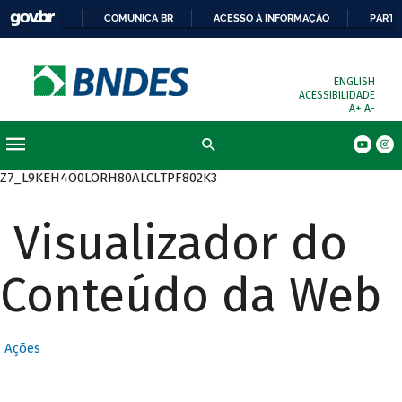
COMUNICA BR
ACESSO À INFORMAÇÃO
PARTI
ENGLISH
ACESSIBILIDADE
A+
A-
Busca
Z7_L9KEH4O0LORH80ALCLTPF802K3
Visualizador do
Conteúdo da Web
Ações