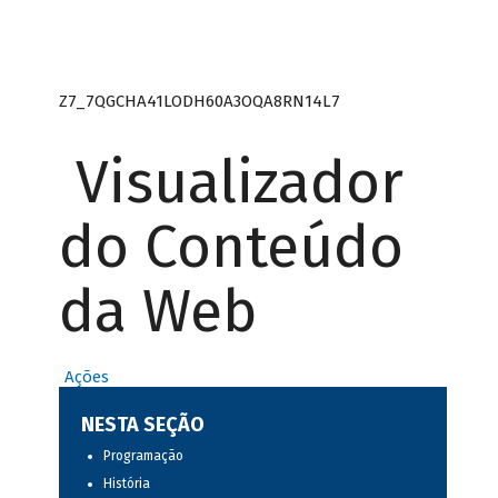
Z7_7QGCHA41LODH60A3OQA8RN14L7
Visualizador
do Conteúdo
da Web
Ações
NESTA SEÇÃO
Programação
História