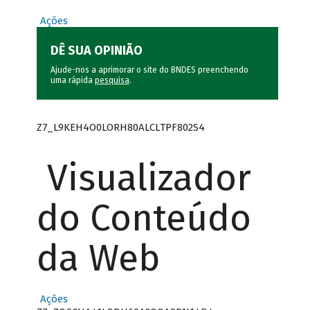
Ações
DÊ SUA OPINIÃO
Ajude-nos a aprimorar o site do BNDES preenchendo
uma rápida
pesquisa
.
Z7_L9KEH4O0LORH80ALCLTPF802S4
Visualizador
do Conteúdo
da Web
Ações