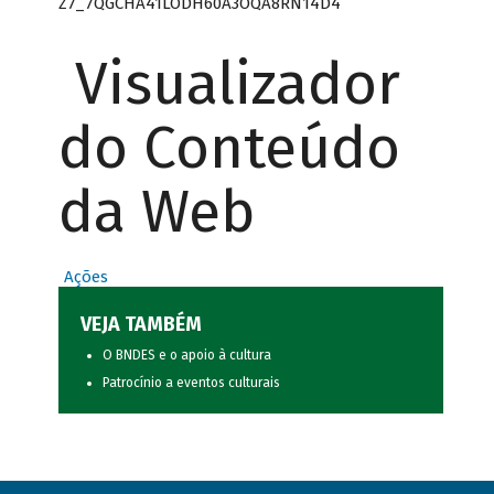
Z7_7QGCHA41LODH60A3OQA8RN14D4
Visualizador
do Conteúdo
da Web
Ações
VEJA TAMBÉM
O BNDES e o apoio à cultura
Patrocínio a eventos culturais