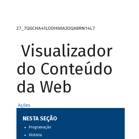
Z7_7QGCHA41LODH60A3OQA8RN14L7
Visualizador
do Conteúdo
da Web
Ações
NESTA SEÇÃO
Programação
História