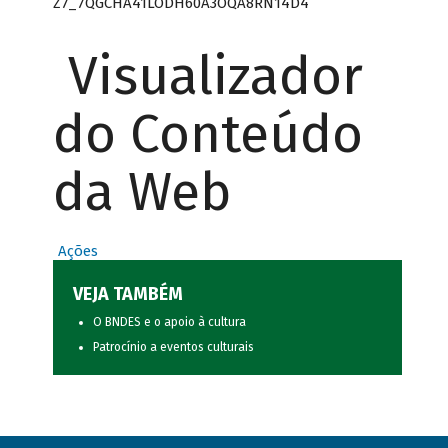
Z7_7QGCHA41LODH60A3OQA8RN14D4
Visualizador
do Conteúdo
da Web
Ações
VEJA TAMBÉM
O BNDES e o apoio à cultura
Patrocínio a eventos culturais