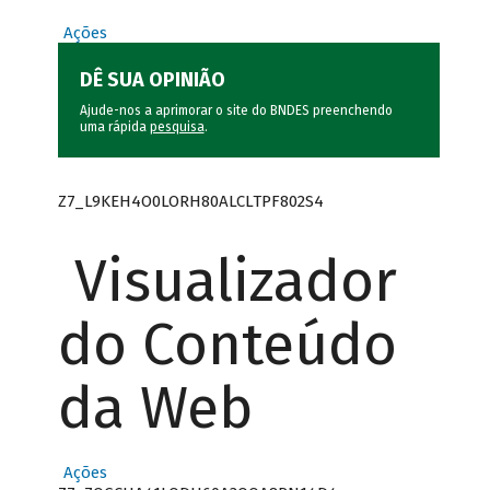
Ações
DÊ SUA OPINIÃO
Ajude-nos a aprimorar o site do BNDES preenchendo
uma rápida
pesquisa
.
Z7_L9KEH4O0LORH80ALCLTPF802S4
Visualizador
do Conteúdo
da Web
Ações