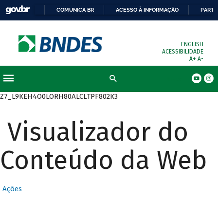
COMUNICA BR
ACESSO À INFORMAÇÃO
PARTI
ENGLISH
ACESSIBILIDADE
A+
A-
Busca
Z7_L9KEH4O0LORH80ALCLTPF802K3
Visualizador do
Conteúdo da Web
Ações