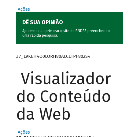
Ações
DÊ SUA OPINIÃO
Ajude-nos a aprimorar o site do BNDES preenchendo
uma rápida
pesquisa
.
Z7_L9KEH4O0LORH80ALCLTPF802S4
Visualizador
do Conteúdo
da Web
Ações