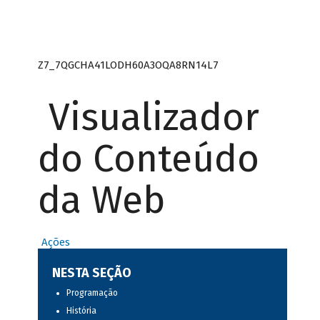
Z7_7QGCHA41LODH60A3OQA8RN14L7
Visualizador
do Conteúdo
da Web
Ações
NESTA SEÇÃO
Programação
História