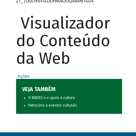
Z7_7QGCHA41LODH60A3OQA8RN14D4
Visualizador
do Conteúdo
da Web
Ações
VEJA TAMBÉM
O BNDES e o apoio à cultura
Patrocínio a eventos culturais