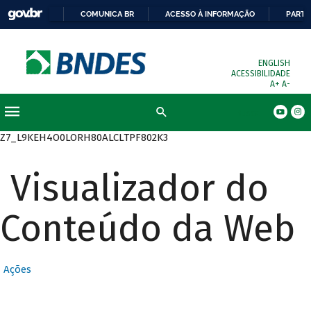
COMUNICA BR
ACESSO À INFORMAÇÃO
PARTI
ENGLISH
ACESSIBILIDADE
A+
A-
Busca
Z7_L9KEH4O0LORH80ALCLTPF802K3
Visualizador do
Conteúdo da Web
Ações