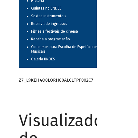
História
Quintas no BNDES
Sextas instrumentais
Reserva de ingressos
Filmes e festivais de cinema
Receba a programação
Concursos para Escolha de Espetáculos
Musicais
Galeria BNDES
Z7_L9KEH4O0LORH80ALCLTPF802C7
Visualizador