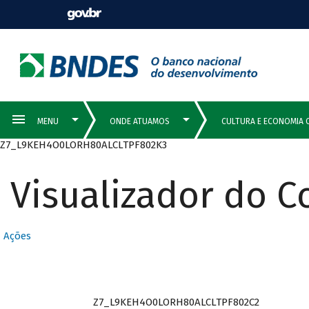
Z7_L9KEH4O0LORH80ALCLTPF802K3
Visualizador do 
Ações
Z7_L9KEH4O0LORH80ALCLTPF802C2