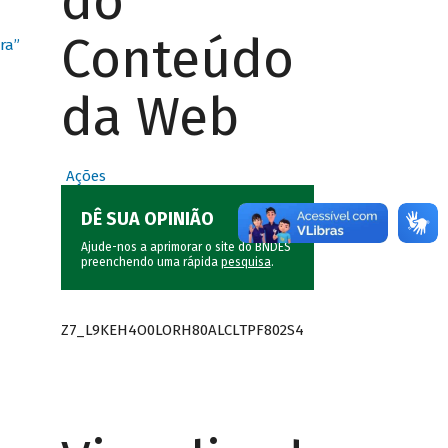
do
Conteúdo
ra”
da Web
Ações
DÊ SUA OPINIÃO
Ajude-nos a aprimorar o site do BNDES
preenchendo uma rápida
pesquisa
.
Z7_L9KEH4O0LORH80ALCLTPF802S4