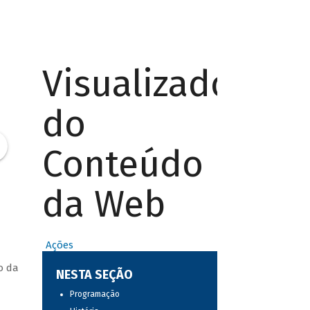
Visualizador
do
Conteúdo
da Web
Ações
o da
NESTA SEÇÃO
Programação