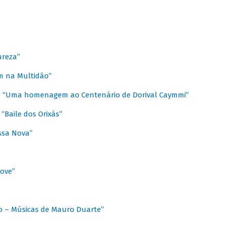
ureza”
m na Multidão”
 / “Uma homenagem ao Centenário de Dorival Caymmi”
“Baile dos Orixás”
ssa Nova”
Love”
o – Músicas de Mauro Duarte”