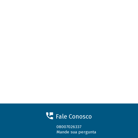
Fale Conosco
08007026337
Mande sua pergunta