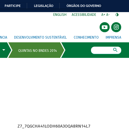
PARTICIPE
LEGISLAÇÃO
ÓRGÃOS DO GOVERNO
⁣
ENGLISH
ACESSIBILIDADE
A+
A-
NCIA
DESENVOLVIMENTO SUSTENTÁVEL
CONHECIMENTO
IMPRENSA
Busca
Z7_7QGCHA41LODH60A3OQA8RN14L7