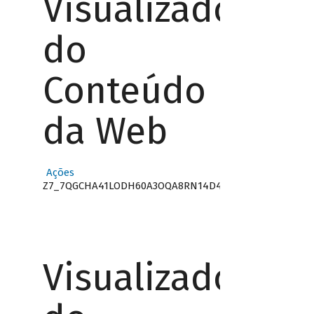
Visualizador
do
Conteúdo
da Web
Ações
Z7_7QGCHA41LODH60A3OQA8RN14D4
Visualizador