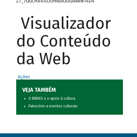
Z7_7QGCHA41LODH60A3OQA8RN14D4
Visualizador
do Conteúdo
da Web
Ações
VEJA TAMBÉM
O BNDES e o apoio à cultura
Patrocínio a eventos culturais