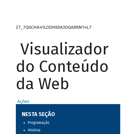
Z7_7QGCHA41LODH60A3OQA8RN14L7
Visualizador
do Conteúdo
da Web
Ações
NESTA SEÇÃO
Programação
História