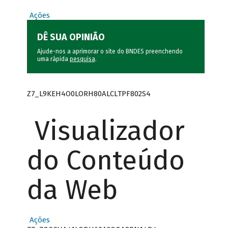
Ações
DÊ SUA OPINIÃO
Ajude-nos a aprimorar o site do BNDES preenchendo
uma rápida
pesquisa
.
Z7_L9KEH4O0LORH80ALCLTPF802S4
Visualizador
do Conteúdo
da Web
Ações