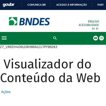
COMUNICA BR
ACESSO À INFORMAÇÃO
PARTI
ENGLISH
ACESSIBILIDADE
A+
A-
Busca
Z7_L9KEH4O0LORH80ALCLTPF802K3
Visualizador do
Conteúdo da Web
Ações