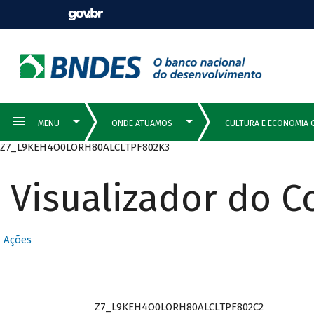
Z7_L9KEH4O0LORH80ALCLTPF802K3
Visualizador do 
Ações
Z7_L9KEH4O0LORH80ALCLTPF802C2