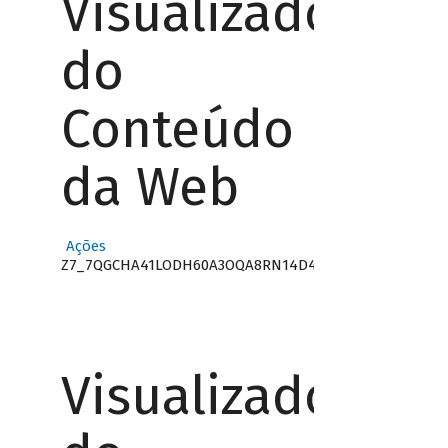
Visualizador
do
Conteúdo
da Web
Ações
Z7_7QGCHA41LODH60A3OQA8RN14D4
Visualizador