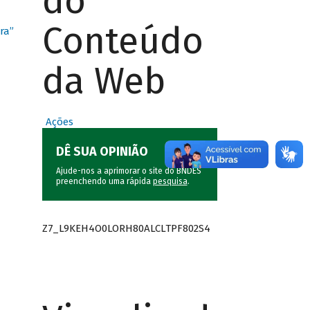
do
Conteúdo
ra”
da Web
Ações
DÊ SUA OPINIÃO
Ajude-nos a aprimorar o site do BNDES
preenchendo uma rápida
pesquisa
.
Z7_L9KEH4O0LORH80ALCLTPF802S4