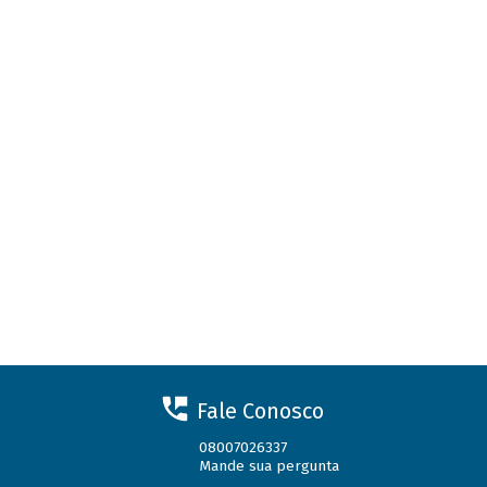
Fale Conosco
08007026337
Mande sua pergunta