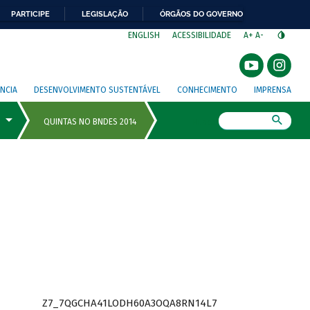
PARTICIPE
LEGISLAÇÃO
ÓRGÃOS DO GOVERNO
⁣
ENGLISH
ACESSIBILIDADE
A+
A-
NCIA
DESENVOLVIMENTO SUSTENTÁVEL
CONHECIMENTO
IMPRENSA
Busca
Z7_7QGCHA41LODH60A3OQA8RN14L7