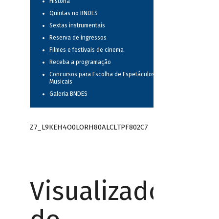
História
Quintas no BNDES
Sextas instrumentais
Reserva de ingressos
Filmes e festivais de cinema
Receba a programação
Concursos para Escolha de Espetáculos
Musicais
Galeria BNDES
Z7_L9KEH4O0LORH80ALCLTPF802C7
Visualizador