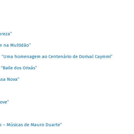
ureza”
m na Multidão”
 / “Uma homenagem ao Centenário de Dorival Caymmi”
“Baile dos Orixás”
ssa Nova”
Love”
o – Músicas de Mauro Duarte”