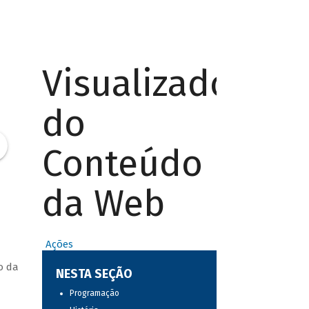
Visualizador
do
Conteúdo
da Web
Ações
o da
NESTA SEÇÃO
Programação