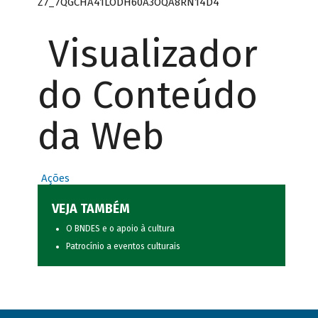
Z7_7QGCHA41LODH60A3OQA8RN14D4
Visualizador
do Conteúdo
da Web
Ações
VEJA TAMBÉM
O BNDES e o apoio à cultura
Patrocínio a eventos culturais