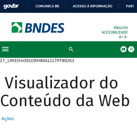
COMUNICA BR
ACESSO À INFORMAÇÃO
PARTI
ENGLISH
ACESSIBILIDADE
A+
A-
Busca
Z7_L9KEH4O0LORH80ALCLTPF802K3
Visualizador do
Conteúdo da Web
Ações