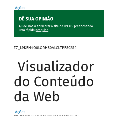
Ações
DÊ SUA OPINIÃO
Ajude-nos a aprimorar o site do BNDES preenchendo
uma rápida
pesquisa
.
Z7_L9KEH4O0LORH80ALCLTPF802S4
Visualizador
do Conteúdo
da Web
Ações