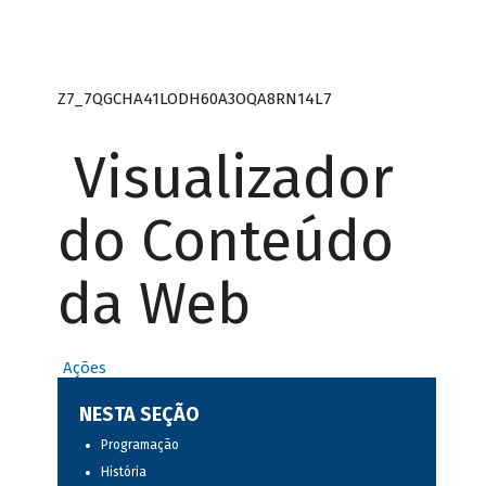
Z7_7QGCHA41LODH60A3OQA8RN14L7
Visualizador
do Conteúdo
da Web
Ações
NESTA SEÇÃO
Programação
História