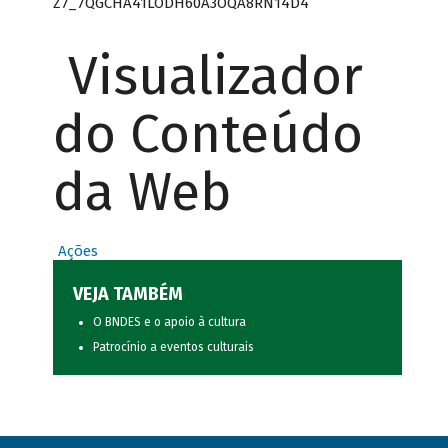
Z7_7QGCHA41LODH60A3OQA8RN14D4
Visualizador
do Conteúdo
da Web
Ações
VEJA TAMBÉM
O BNDES e o apoio à cultura
Patrocínio a eventos culturais