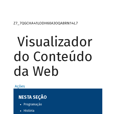
Z7_7QGCHA41LODH60A3OQA8RN14L7
Visualizador
do Conteúdo
da Web
Ações
NESTA SEÇÃO
Programação
História