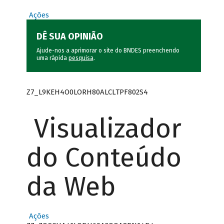
Ações
DÊ SUA OPINIÃO
Ajude-nos a aprimorar o site do BNDES preenchendo
uma rápida
pesquisa
.
Z7_L9KEH4O0LORH80ALCLTPF802S4
Visualizador
do Conteúdo
da Web
Ações