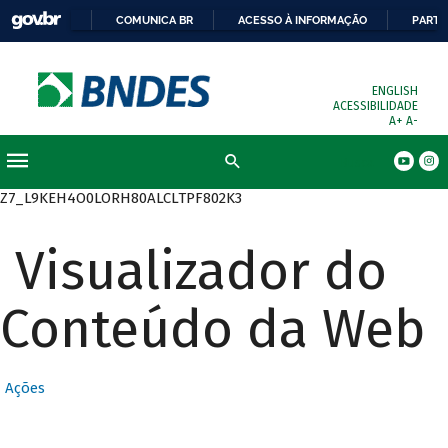
COMUNICA BR
ACESSO À INFORMAÇÃO
PARTI
ENGLISH
ACESSIBILIDADE
A+
A-
Busca
Z7_L9KEH4O0LORH80ALCLTPF802K3
Visualizador do
Conteúdo da Web
Ações