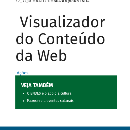
Z7_7QGCHA41LODH60A3OQA8RN14D4
Visualizador
do Conteúdo
da Web
Ações
VEJA TAMBÉM
O BNDES e o apoio à cultura
Patrocínio a eventos culturais