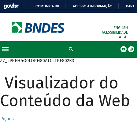
COMUNICA BR
ACESSO À INFORMAÇÃO
PARTI
ENGLISH
ACESSIBILIDADE
A+
A-
Busca
Z7_L9KEH4O0LORH80ALCLTPF802K3
Visualizador do
Conteúdo da Web
Ações