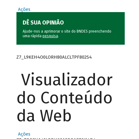
Ações
DÊ SUA OPINIÃO
Ajude-nos a aprimorar o site do BNDES preenchendo
uma rápida
pesquisa
.
Z7_L9KEH4O0LORH80ALCLTPF802S4
Visualizador
do Conteúdo
da Web
Ações