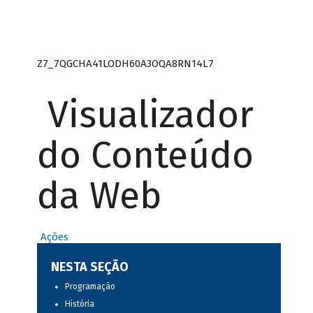
Z7_7QGCHA41LODH60A3OQA8RN14L7
Visualizador
do Conteúdo
da Web
Ações
NESTA SEÇÃO
Programação
História