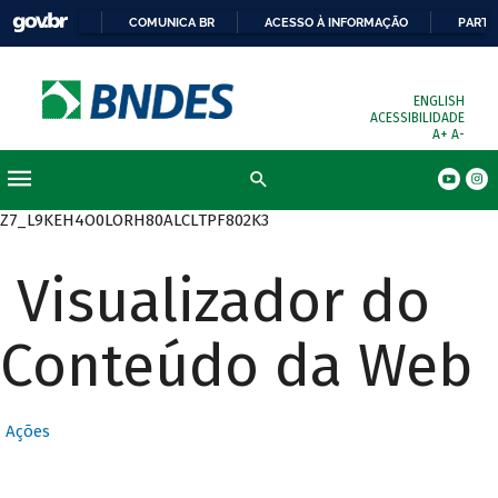
COMUNICA BR
ACESSO À INFORMAÇÃO
PARTI
ENGLISH
ACESSIBILIDADE
A+
A-
Busca
Z7_L9KEH4O0LORH80ALCLTPF802K3
Visualizador do
Conteúdo da Web
Ações