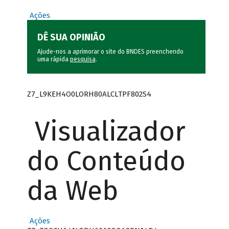
Ações
DÊ SUA OPINIÃO
Ajude-nos a aprimorar o site do BNDES preenchendo
uma rápida
pesquisa
.
Z7_L9KEH4O0LORH80ALCLTPF802S4
Visualizador
do Conteúdo
da Web
Ações