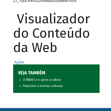
Z7_7QGCHA41LODH60A3OQA8RN14D4
Visualizador
do Conteúdo
da Web
Ações
VEJA TAMBÉM
O BNDES e o apoio à cultura
Patrocínio a eventos culturais