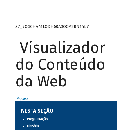
Z7_7QGCHA41LODH60A3OQA8RN14L7
Visualizador
do Conteúdo
da Web
Ações
NESTA SEÇÃO
Programação
História