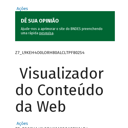
Ações
DÊ SUA OPINIÃO
Ajude-nos a aprimorar o site do BNDES preenchendo
uma rápida
pesquisa
.
Z7_L9KEH4O0LORH80ALCLTPF802S4
Visualizador
do Conteúdo
da Web
Ações