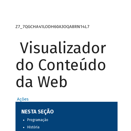
Z7_7QGCHA41LODH60A3OQA8RN14L7
Visualizador
do Conteúdo
da Web
Ações
NESTA SEÇÃO
Programação
História