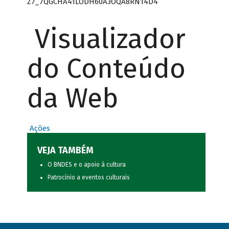
Z7_7QGCHA41LODH60A3OQA8RN14D4
Visualizador
do Conteúdo
da Web
Ações
VEJA TAMBÉM
O BNDES e o apoio à cultura
Patrocínio a eventos culturais