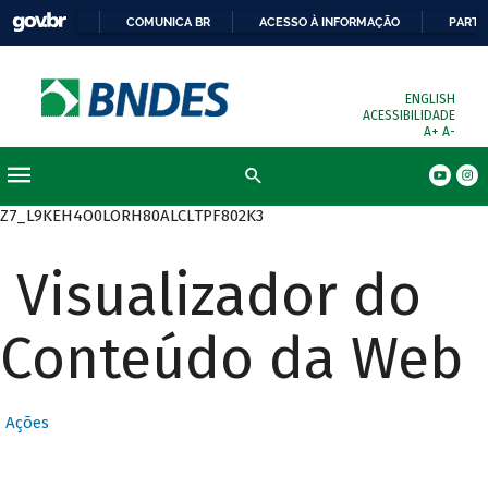
COMUNICA BR
ACESSO À INFORMAÇÃO
PARTI
ENGLISH
ACESSIBILIDADE
A+
A-
Busca
Z7_L9KEH4O0LORH80ALCLTPF802K3
Visualizador do
Conteúdo da Web
Ações