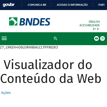
COMUNICA BR
ACESSO À INFORMAÇÃO
PARTI
ENGLISH
ACESSIBILIDADE
A+
A-
Busca
Z7_L9KEH4O0LORH80ALCLTPF802K3
Visualizador do
Conteúdo da Web
Ações