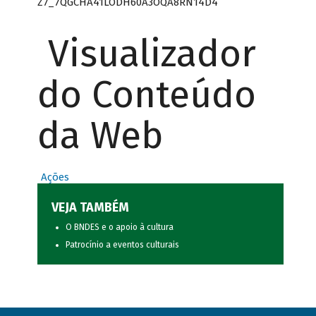
Z7_7QGCHA41LODH60A3OQA8RN14D4
Visualizador
do Conteúdo
da Web
Ações
VEJA TAMBÉM
O BNDES e o apoio à cultura
Patrocínio a eventos culturais