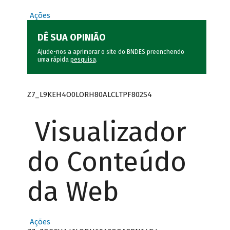
Ações
DÊ SUA OPINIÃO
Ajude-nos a aprimorar o site do BNDES preenchendo
uma rápida
pesquisa
.
Z7_L9KEH4O0LORH80ALCLTPF802S4
Visualizador
do Conteúdo
da Web
Ações