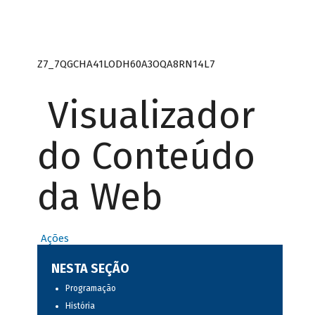
Z7_7QGCHA41LODH60A3OQA8RN14L7
Visualizador
do Conteúdo
da Web
Ações
NESTA SEÇÃO
Programação
História