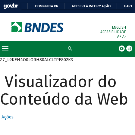
COMUNICA BR
ACESSO À INFORMAÇÃO
PARTI
ENGLISH
ACESSIBILIDADE
A+
A-
Busca
Z7_L9KEH4O0LORH80ALCLTPF802K3
Visualizador do
Conteúdo da Web
Ações