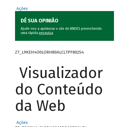
Ações
DÊ SUA OPINIÃO
Ajude-nos a aprimorar o site do BNDES preenchendo
uma rápida
pesquisa
.
Z7_L9KEH4O0LORH80ALCLTPF802S4
Visualizador
do Conteúdo
da Web
Ações