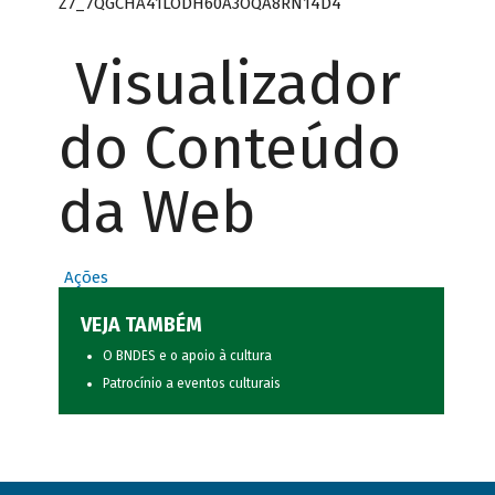
Z7_7QGCHA41LODH60A3OQA8RN14D4
Visualizador
do Conteúdo
da Web
Ações
VEJA TAMBÉM
O BNDES e o apoio à cultura
Patrocínio a eventos culturais