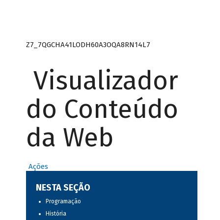
Z7_7QGCHA41LODH60A3OQA8RN14L7
Visualizador
do Conteúdo
da Web
Ações
NESTA SEÇÃO
Programação
História