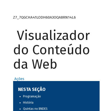
Z7_7QGCHA41LODH60A3OQA8RN14L6
Visualizador
do Conteúdo
da Web
Ações
NESTA SEÇÃO
Programação
História
Quintas no BNDES