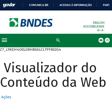
COMUNICA BR
ACESSO À INFORMAÇÃO
PARTI
ENGLISH
ACESSIBILIDADE
A+
A-
Busca
Z7_L9KEH4O0LORH80ALCLTPF802G4
Visualizador do
Conteúdo da Web
Ações