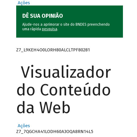
Ações
DÊ SUA OPINIÃO
Ajude-nos a aprimorar o site do BNDES preenchendo
uma rápida
pesquisa
.
Z7_L9KEH4O0LORH80ALCLTPF80281
Visualizador
do Conteúdo
da Web
Ações
Z7_7QGCHA41LODH60A3OQA8RN14L5