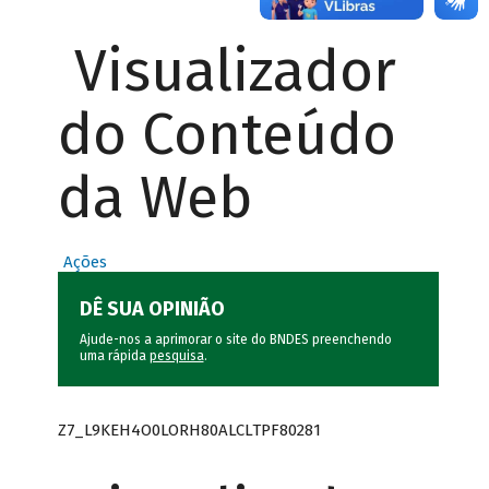
Visualizador
do Conteúdo
da Web
Ações
DÊ SUA OPINIÃO
Ajude-nos a aprimorar o site do BNDES preenchendo
uma rápida
pesquisa
.
Z7_L9KEH4O0LORH80ALCLTPF80281