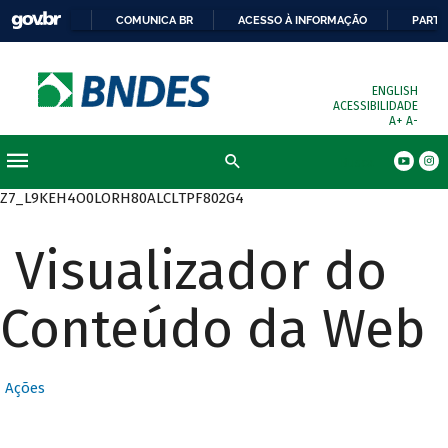
COMUNICA BR
ACESSO À INFORMAÇÃO
PARTI
ENGLISH
ACESSIBILIDADE
A+
A-
Busca
Z7_L9KEH4O0LORH80ALCLTPF802G4
Visualizador do
Conteúdo da Web
Ações