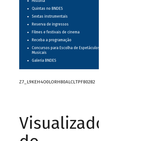
História
Quintas no BNDES
Sextas instrumentais
Reserva de ingressos
Filmes e festivais de cinema
Receba a programação
Concursos para Escolha de Espetáculos
Musicais
Galeria BNDES
Z7_L9KEH4O0LORH80ALCLTPF80282
Visualizador