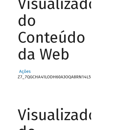
Visualizador
do
Conteúdo
da Web
Ações
Z7_7QGCHA41LODH60A3OQA8RN14L5
Visualizador