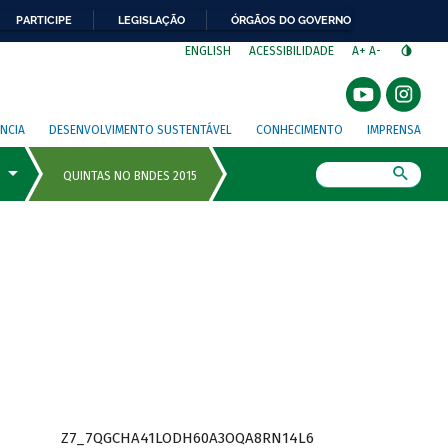
PARTICIPE
LEGISLAÇÃO
ÓRGÃOS DO GOVERNO
⁣
ENGLISH
ACESSIBILIDADE
A+
A-
NCIA
DESENVOLVIMENTO SUSTENTÁVEL
CONHECIMENTO
IMPRENSA
Busca
Z7_7QGCHA41LODH60A3OQA8RN14L6