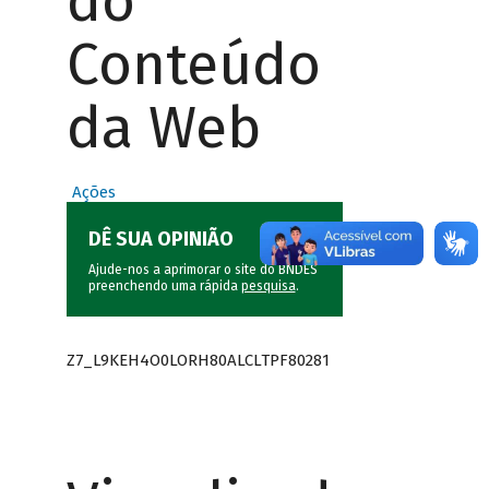
do
Conteúdo
da Web
Ações
DÊ SUA OPINIÃO
Ajude-nos a aprimorar o site do BNDES
preenchendo uma rápida
pesquisa
.
Z7_L9KEH4O0LORH80ALCLTPF80281