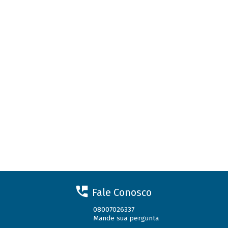
Fale Conosco
08007026337
Mande sua pergunta