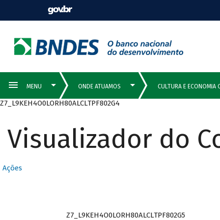
Z7_L9KEH4O0LORH80ALCLTPF802G4
Visualizador do 
Ações
Z7_L9KEH4O0LORH80ALCLTPF802G5