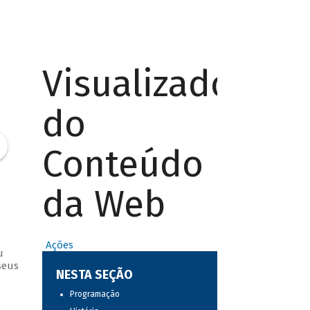
Visualizador
do
Conteúdo
da Web
Ações
u
seus
NESTA SEÇÃO
Programação