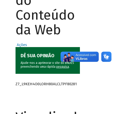
do
Conteúdo
da Web
Ações
DÊ SUA OPINIÃO
Ajude-nos a aprimorar o site do BNDES
preenchendo uma rápida
pesquisa
.
Z7_L9KEH4O0LORH80ALCLTPF80281