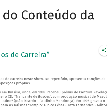
r do Conteúdo da
os de Carreira”
5
s de carreira neste show. No repertório, apresenta canções de
posições próprias.
em Brasília, onde, em 1989, recebeu prêmio de Cantora Revelaç
meiro CD, "Traficante de ilusões", com produção musical de Mazol
latino" (João Ricardo - Paulinho Mendonça). Em 1996 gravou o
ara as músicas "Templo" (Chico César - Tata Fernandes - Mílton