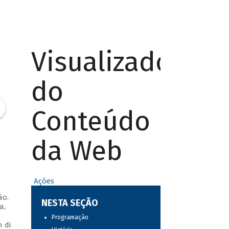
Visualizador
do
Conteúdo
da Web
Ações
ão.
NESTA SEÇÃO
a,
Programação
 di