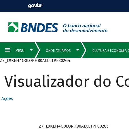
Z7_L9KEH4O0LORH80ALCLTPF802G4
Visualizador do 
Ações
Z7_L9KEH4O0LORH80ALCLTPF802G5