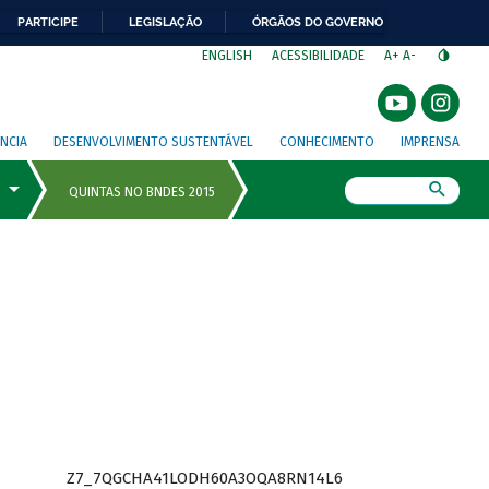
PARTICIPE
LEGISLAÇÃO
ÓRGÃOS DO GOVERNO
⁣
ENGLISH
ACESSIBILIDADE
A+
A-
NCIA
DESENVOLVIMENTO SUSTENTÁVEL
CONHECIMENTO
IMPRENSA
Busca
Z7_7QGCHA41LODH60A3OQA8RN14L6