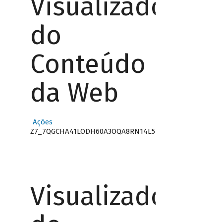
Visualizador
do
Conteúdo
da Web
Ações
Z7_7QGCHA41LODH60A3OQA8RN14L5
Visualizador