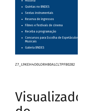
História
Quintas no BNDES
Sextas instrumentais
Reserva de ingressos
Filmes e festivais de cinema
Receba a programação
Concursos para Escolha de Espetáculos
Musicais
Galeria BNDES
Z7_L9KEH4O0LORH80ALCLTPF80282
Visualizador