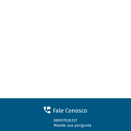
Fale Conosco
08007026337
Mande sua pergunta