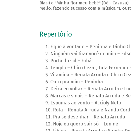
Biasi) e "Minha flor meu bebê" (Dé - Cazuza)
Mello, fazendo sucesso com a música "É ouro
Repertório
Fique à vontade – Peninha e Dinho C
Ninguém vai tirar você de mim – Edson
Porta do sol – Fubá
Templo – Chico Cezar, Tata Fernandes 
Vitamina – Renata Arruda e Chico Ce
Ouro pra mim – Peninha
Deixa eu voltar – Renata Arruda e Lu
Marcas e sinais – Renata Arruda e Be
Espumas ao vento – Accioly Neto
Rota – Renata Arruda e Nando Cord
Pra se desenhar – Renata Arruda
Hoje eu quero sair só – Lenine
Libera – Renata Arruda e Sandra De