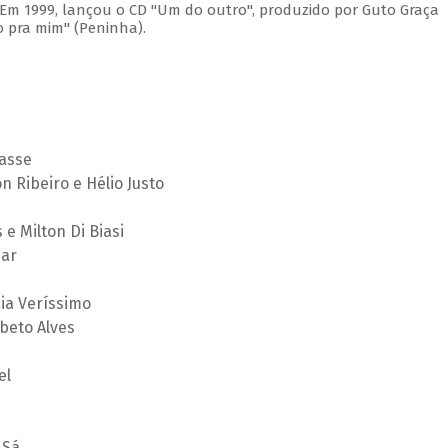
. Em 1999, lançou o CD "Um do outro", produzido por Guto Graça
 pra mim" (Peninha).
lasse
 Ribeiro e Hélio Justo
e Milton Di Biasi
zar
cia Veríssimo
beto Alves
el
 Sá