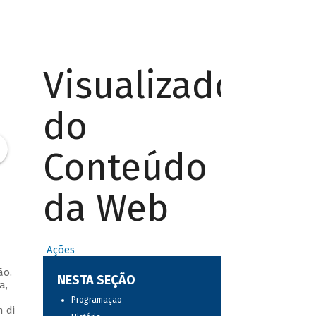
Visualizador
do
Conteúdo
da Web
Ações
ão.
NESTA SEÇÃO
a,
Programação
 di