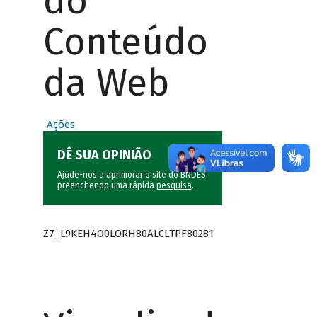
do
Conteúdo
da Web
Ações
DÊ SUA OPINIÃO
Ajude-nos a aprimorar o site do BNDES
preenchendo uma rápida
pesquisa
.
Z7_L9KEH4O0LORH80ALCLTPF80281