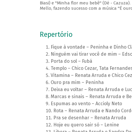
Biasi) e "Minha flor meu bebê" (Dé - Cazuza)
Mello, fazendo sucesso com a música "É ouro
Repertório
Fique à vontade – Peninha e Dinho C
Ninguém vai tirar você de mim – Edson
Porta do sol – Fubá
Templo – Chico Cezar, Tata Fernandes 
Vitamina – Renata Arruda e Chico Ce
Ouro pra mim – Peninha
Deixa eu voltar – Renata Arruda e Lu
Marcas e sinais – Renata Arruda e Be
Espumas ao vento – Accioly Neto
Rota – Renata Arruda e Nando Cord
Pra se desenhar – Renata Arruda
Hoje eu quero sair só – Lenine
Libera – Renata Arruda e Sandra De