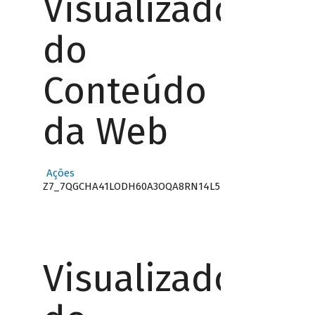
Visualizador
do
Conteúdo
da Web
Ações
Z7_7QGCHA41LODH60A3OQA8RN14L5
Visualizador