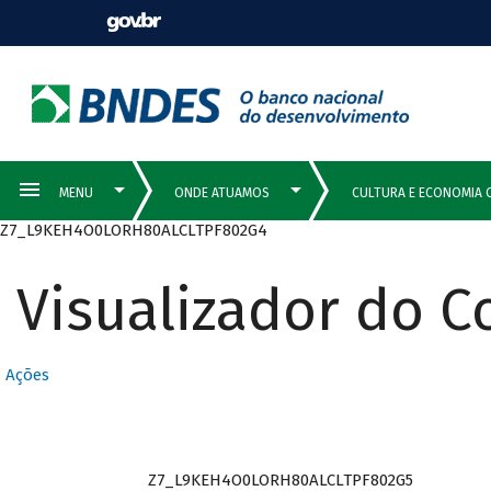
Z7_L9KEH4O0LORH80ALCLTPF802G4
Visualizador do 
Ações
Z7_L9KEH4O0LORH80ALCLTPF802G5