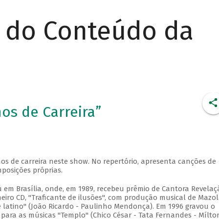
r do Conteúdo da
os de Carreira”
5
s de carreira neste show. No repertório, apresenta canções de
posições próprias.
em Brasília, onde, em 1989, recebeu prêmio de Cantora Revelaç
meiro CD, "Traficante de ilusões", com produção musical de Mazol
latino" (João Ricardo - Paulinho Mendonça). Em 1996 gravou o
ara as músicas "Templo" (Chico César - Tata Fernandes - Mílton