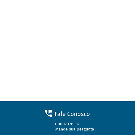
Fale Conosco
08007026337
Mande sua pergunta