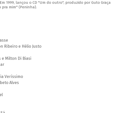
. Em 1999, lançou o CD "Um do outro", produzido por Guto Graça
 pra mim" (Peninha).
lasse
 Ribeiro e Hélio Justo
e Milton Di Biasi
zar
cia Veríssimo
beto Alves
el
 Sá