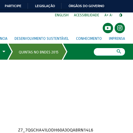
PARTICIPE
LEGISLAÇÃO
ÓRGÃOS DO GOVERNO
⁣
ENGLISH
ACESSIBILIDADE
A+
A-
NCIA
DESENVOLVIMENTO SUSTENTÁVEL
CONHECIMENTO
IMPRENSA
Busca
Z7_7QGCHA41LODH60A3OQA8RN14L6