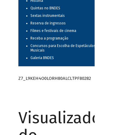
História
Quintas no BNDES
Sextas instrumentais
Reserva de ingressos
Filmes e festivais de cinema
Receba a programação
Concursos para Escolha de Espetáculos
Musicais
Galeria BNDES
Z7_L9KEH4O0LORH80ALCLTPF80282
Visualizador