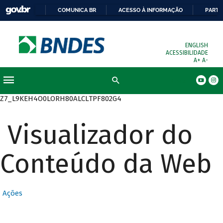
COMUNICA BR
ACESSO À INFORMAÇÃO
PARTI
ENGLISH
ACESSIBILIDADE
A+
A-
Busca
Z7_L9KEH4O0LORH80ALCLTPF802G4
Visualizador do
Conteúdo da Web
Ações