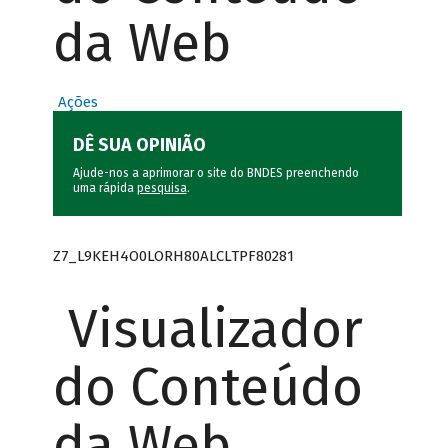
da Web
Ações
DÊ SUA OPINIÃO
Ajude-nos a aprimorar o site do BNDES preenchendo
uma rápida
pesquisa
.
Z7_L9KEH4O0LORH80ALCLTPF80281
Visualizador
do Conteúdo
da Web