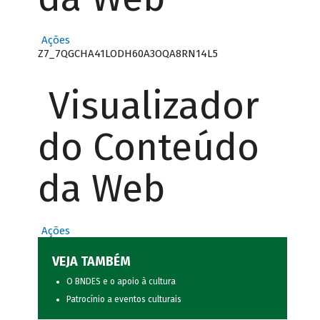
Ações
Z7_7QGCHA41LODH60A3OQA8RN14L5
Visualizador
do Conteúdo
da Web
Ações
VEJA TAMBÉM
O BNDES e o apoio à cultura
Patrocínio a eventos culturais