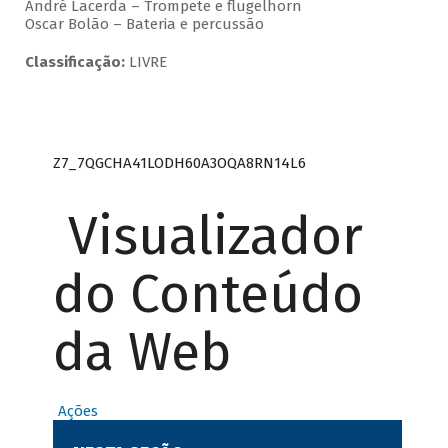
André Lacerda – Trompete e flugelhorn
Oscar Bolão – Bateria e percussão
Classificação:
LIVRE
Z7_7QGCHA41LODH60A3OQA8RN14L6
Visualizador
do Conteúdo
da Web
Ações