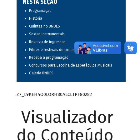
NESTA SEÇÃO
Programação
História
Quintas no BNDES
Sextas instrumentais
Reserva de ingressos
Filmes e festivais de cinema
Receba a programação
Concursos para Escolha de Espetáculos Musicais
Galeria BNDES
Z7_L9KEH4O0LORH80ALCLTPF80282
Visualizador
do Conteúdo