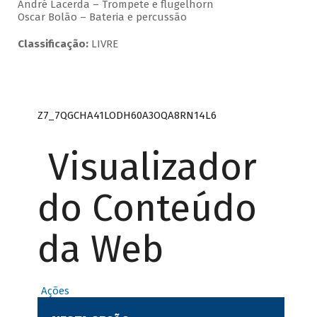
André Lacerda – Trompete e flugelhorn
Oscar Bolão – Bateria e percussão
Classificação:
LIVRE
Z7_7QGCHA41LODH60A3OQA8RN14L6
Visualizador
do Conteúdo
da Web
Ações