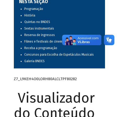
NESTA SEÇÃO
Programação
História
Quintas no BNDES
Sextas instrumentais
Reserva de ingressos
Filmes e festivais de cinema
Receba a programação
Concursos para Escolha de Espetáculos Musicais
Galeria BNDES
Z7_L9KEH4O0LORH80ALCLTPF80282
Visualizador
do Conteúdo