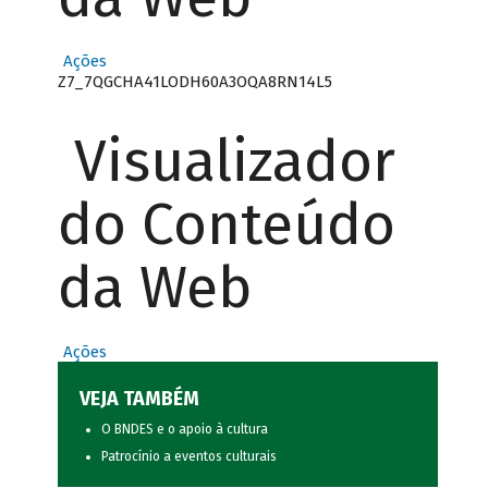
Ações
Z7_7QGCHA41LODH60A3OQA8RN14L5
Visualizador
do Conteúdo
da Web
Ações
VEJA TAMBÉM
O BNDES e o apoio à cultura
Patrocínio a eventos culturais