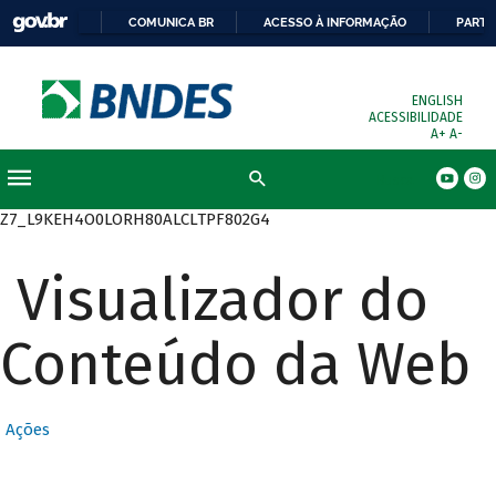
COMUNICA BR
ACESSO À INFORMAÇÃO
PARTI
ENGLISH
ACESSIBILIDADE
A+
A-
Busca
Z7_L9KEH4O0LORH80ALCLTPF802G4
Visualizador do
Conteúdo da Web
Ações