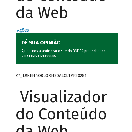
da Web
Ações
DÊ SUA OPINIÃO
Ajude-nos a aprimorar o site do BNDES preenchendo
uma rápida
pesquisa
.
Z7_L9KEH4O0LORH80ALCLTPF80281
Visualizador
do Conteúdo
da Web