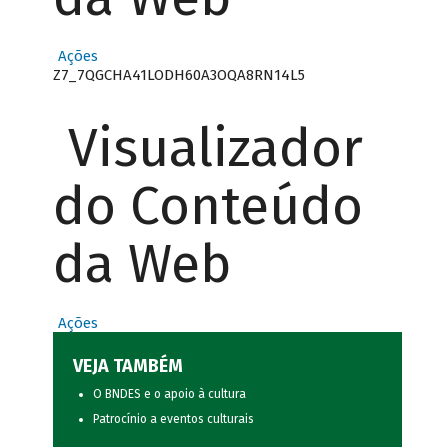
Ações
Z7_7QGCHA41LODH60A3OQA8RN14L5
Visualizador
do Conteúdo
da Web
Ações
VEJA TAMBÉM
O BNDES e o apoio à cultura
Patrocínio a eventos culturais