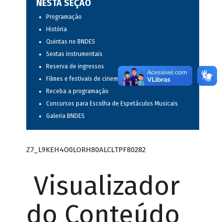
NESTA SEÇÃO
Programação
História
Quintas no BNDES
Sextas instrumentais
Reserva de ingressos
Filmes e festivais de cinema
Receba a programação
Concursos para Escolha de Espetáculos Musicais
Galeria BNDES
Z7_L9KEH4O0LORH80ALCLTPF80282
Visualizador
do Conteúdo