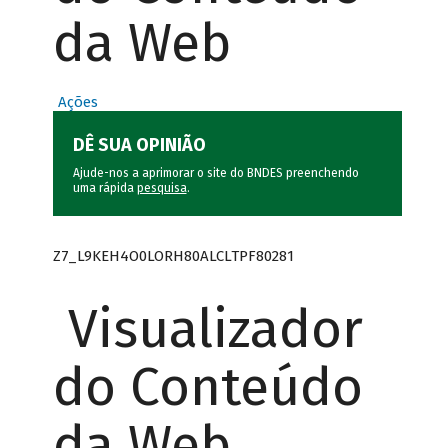
da Web
Ações
DÊ SUA OPINIÃO
Ajude-nos a aprimorar o site do BNDES preenchendo
uma rápida
pesquisa
.
Z7_L9KEH4O0LORH80ALCLTPF80281
Visualizador
do Conteúdo
da Web