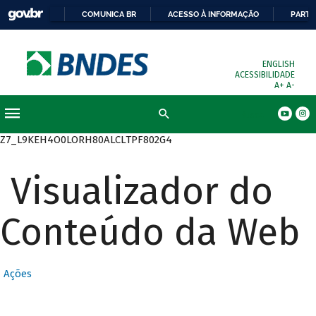
COMUNICA BR
ACESSO À INFORMAÇÃO
PARTI
ENGLISH
ACESSIBILIDADE
A+
A-
Busca
Z7_L9KEH4O0LORH80ALCLTPF802G4
Visualizador do
Conteúdo da Web
Ações