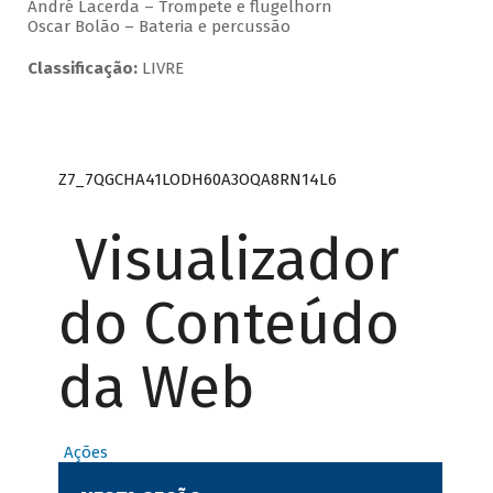
André Lacerda – Trompete e flugelhorn
Oscar Bolão – Bateria e percussão
Classificação:
LIVRE
Z7_7QGCHA41LODH60A3OQA8RN14L6
Visualizador
do Conteúdo
da Web
Ações