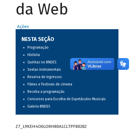
da Web
Ações
NESTA SEÇÃO
Programação
História
Quintas no BNDES
Sextas instrumentais
Reserva de ingressos
Filmes e festivais de cinema
Receba a programação
Concursos para Escolha de Espetáculos Musicais
Galeria BNDES
Z7_L9KEH4O0LORH80ALCLTPF80282