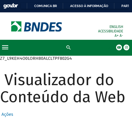
COMUNICA BR
ACESSO À INFORMAÇÃO
PARTI
ENGLISH
ACESSIBILIDADE
A+
A-
Busca
Z7_L9KEH4O0LORH80ALCLTPF802G4
Visualizador do
Conteúdo da Web
Ações