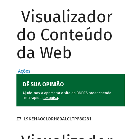
Visualizador
do Conteúdo
da Web
Ações
DÊ SUA OPINIÃO
Ajude-nos a aprimorar o site do BNDES preenchendo
uma rápida
pesquisa
.
Z7_L9KEH4O0LORH80ALCLTPF80281