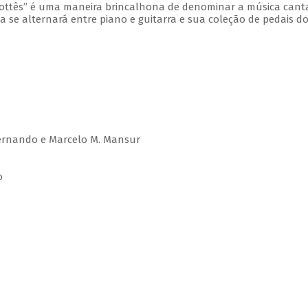
dmottês” é uma maneira brincalhona de denominar a música can
ta se alternará entre piano e guitarra e sua coleção de pedais d
 Fernando e Marcelo M. Mansur
o