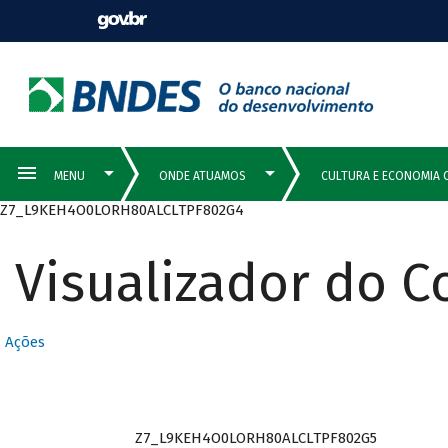
Z7_L9KEH4O0LORH80ALCLTPF802G4
Visualizador do 
Ações
Z7_L9KEH4O0LORH80ALCLTPF802G5