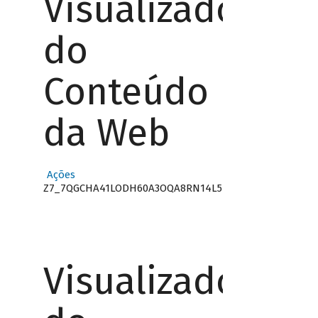
Visualizador
do
Conteúdo
da Web
Ações
Z7_7QGCHA41LODH60A3OQA8RN14L5
Visualizador