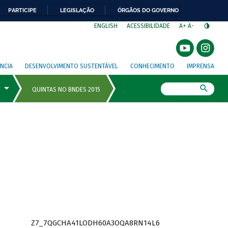
PARTICIPE
LEGISLAÇÃO
ÓRGÃOS DO GOVERNO
⁣
ENGLISH
ACESSIBILIDADE
A+
A-
NCIA
DESENVOLVIMENTO SUSTENTÁVEL
CONHECIMENTO
IMPRENSA
Busca
Z7_7QGCHA41LODH60A3OQA8RN14L6