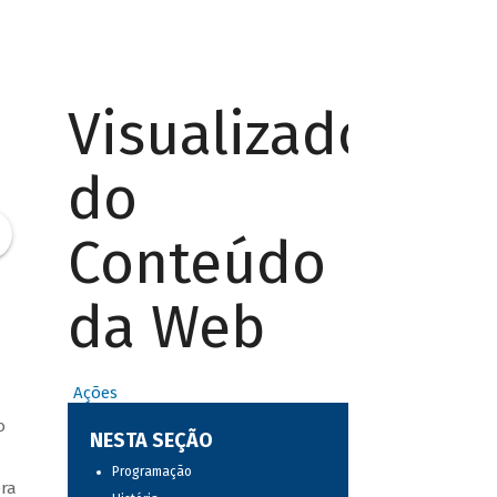
Visualizador
do
Conteúdo
da Web
Ações
o
NESTA SEÇÃO
Programação
era