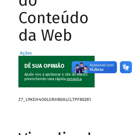
do
Conteúdo
da Web
Ações
DÊ SUA OPINIÃO
Ajude-nos a aprimorar o site do BNDES
preenchendo uma rápida
pesquisa
.
Z7_L9KEH4O0LORH80ALCLTPF80281