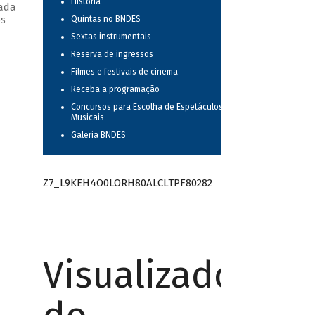
História
tada
os
Quintas no BNDES
Sextas instrumentais
Reserva de ingressos
Filmes e festivais de cinema
Receba a programação
Concursos para Escolha de Espetáculos
Musicais
Galeria BNDES
Z7_L9KEH4O0LORH80ALCLTPF80282
Visualizador