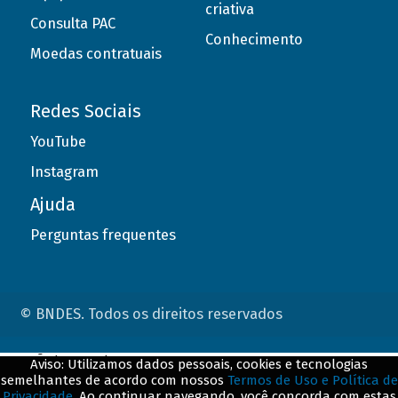
criativa
Consulta PAC
Conhecimento
Moedas contratuais
Redes Sociais
YouTube
Instagram
Ajuda
Perguntas frequentes
© BNDES. Todos os direitos reservados
ConteÃºdo complementar
Aviso: Utilizamos dados pessoais, cookies e tecnologias
semelhantes de acordo com nossos
Termos de Uso e Política de
${title}
${badge}
Privacidade
. Ao continuar navegando, você concorda com estas