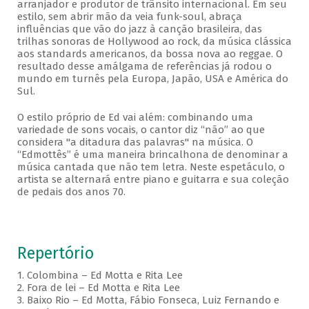
arranjador e produtor de trânsito internacional. Em seu
estilo, sem abrir mão da veia funk-soul, abraça
influências que vão do jazz à canção brasileira, das
trilhas sonoras de Hollywood ao rock, da música clássica
aos standards americanos, da bossa nova ao reggae. O
resultado desse amálgama de referências já rodou o
mundo em turnês pela Europa, Japão, USA e América do
Sul.
O estilo próprio de Ed vai além: combinando uma
variedade de sons vocais, o cantor diz “não” ao que
considera "a ditadura das palavras" na música. O
“Edmottês” é uma maneira brincalhona de denominar a
música cantada que não tem letra. Neste espetáculo, o
artista se alternará entre piano e guitarra e sua coleção
de pedais dos anos 70.
Repertório
1. Colombina – Ed Motta e Rita Lee
2. Fora de lei – Ed Motta e Rita Lee
3. Baixo Rio – Ed Motta, Fábio Fonseca, Luiz Fernando e