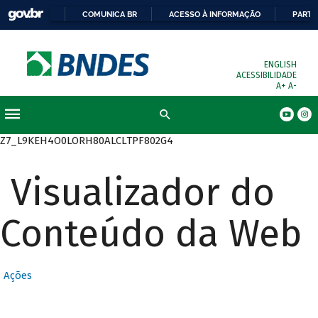
COMUNICA BR
ACESSO À INFORMAÇÃO
PARTI
ENGLISH
ACESSIBILIDADE
A+
A-
Busca
Z7_L9KEH4O0LORH80ALCLTPF802G4
Visualizador do
Conteúdo da Web
Ações