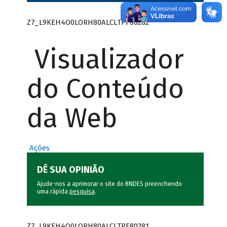
Z7_L9KEH4O0LORH80ALCLTPF80282
Visualizador
do Conteúdo
da Web
Ações
DÊ SUA OPINIÃO
Ajude-nos a aprimorar o site do BNDES preenchendo
uma rápida
pesquisa
.
Z7_L9KEH4O0LORH80ALCLTPF80281