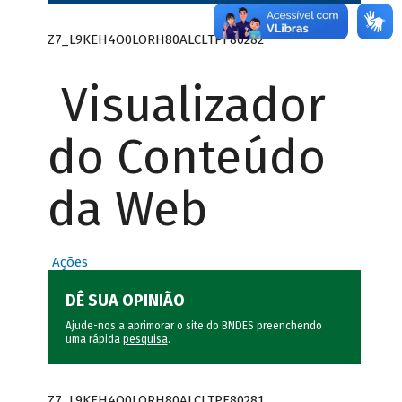
Z7_L9KEH4O0LORH80ALCLTPF80282
Visualizador
do Conteúdo
da Web
Ações
DÊ SUA OPINIÃO
Ajude-nos a aprimorar o site do BNDES preenchendo
uma rápida
pesquisa
.
Z7_L9KEH4O0LORH80ALCLTPF80281