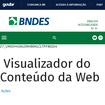
COMUNICA BR
ACESSO À INFORMAÇÃO
PARTI
ENGLISH
ACESSIBILIDADE
A+
A-
Busca
Z7_L9KEH4O0LORH80ALCLTPF802G4
Visualizador do
Conteúdo da Web
Ações