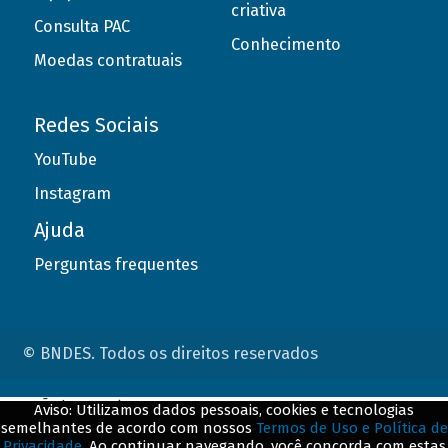
criativa
Consulta PAC
Conhecimento
Moedas contratuais
Redes Sociais
YouTube
Instagram
Ajuda
Perguntas frequentes
© BNDES. Todos os direitos reservados
ConteÃºdo complementar
Aviso: Utilizamos dados pessoais, cookies e tecnologias
semelhantes de acordo com nossos
Termos de Uso e Política de
${title}
${badge}
Privacidade
. Ao continuar navegando, você concorda com estas