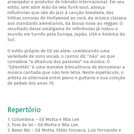
arranjador e produtor de trânsito internacional. Em seu
estilo, sem abrir mão da veia funk-soul, abraça
influências que vão do jazz à canção brasileira, das
trilhas sonoras de Hollywood ao rock, da música clássica
aos standards americanos, da bossa nova ao reggae. O
resultado desse amálgama de referências já rodou o
mundo em turnês pela Europa, Japão, USA e América do
Sul.
O estilo próprio de Ed vai além: combinando uma
variedade de sons vocais, o cantor diz “não” ao que
considera "a ditadura das palavras" na música. O
“Edmottês” é uma maneira brincalhona de denominar a
música cantada que não tem letra. Neste espetáculo, o
artista se alternará entre piano e guitarra e sua coleção
de pedais dos anos 70.
Repertório
1. Colombina – Ed Motta e Rita Lee
2. Fora de lei – Ed Motta e Rita Lee
3. Baixo Rio – Ed Motta, Fábio Fonseca, Luiz Fernando e