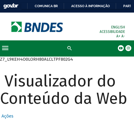
COMUNICA BR
ACESSO À INFORMAÇÃO
PARTI
ENGLISH
ACESSIBILIDADE
A+
A-
Busca
Z7_L9KEH4O0LORH80ALCLTPF802G4
Visualizador do
Conteúdo da Web
Ações