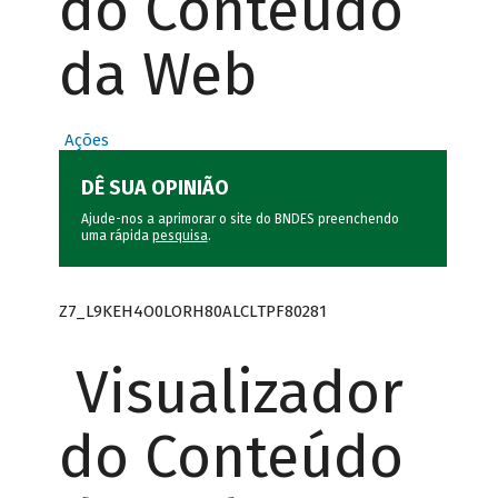
do Conteúdo
da Web
Ações
DÊ SUA OPINIÃO
Ajude-nos a aprimorar o site do BNDES preenchendo
uma rápida
pesquisa
.
Z7_L9KEH4O0LORH80ALCLTPF80281
Visualizador
do Conteúdo