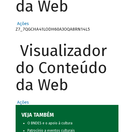
da Web
Ações
Z7_7QGCHA41LODH60A3OQA8RN14L5
Visualizador
do Conteúdo
da Web
Ações
VEJA TAMBÉM
O BNDES e o apoio à cultura
Patrocínio a eventos culturais