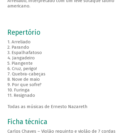
Arreliado, interpretado com um leve sotaque latino
americano.
Repertório
1. Arreliado
2. Parando
3. Espalhafatoso
4. Jangadeiro
5. Piangente
6. Cruz, perigo!
7. Quebra-cabeças
8. Nove de maio
9. Por que sofre?
10. Furinga
11. Resignado
Todas as músicas de Ernesto Nazareth
Ficha técnica
Carlos Chaves – Violão requinto e violão de 7 cordas