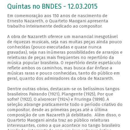
Quintas no BNDES - 12.03.2015
Em comemoração aos 150 anos de nascimento de
Ernesto Nazareth, o Quarteto Maogani apresenta
trabalho inteiramente dedicado ao compositor.
A obra de Nazareth oferece um manancial inesgotável
de riquezas musicais, seja nas muitas peças ainda pouco
conhecidas (pouco executadas e quase nunca
gravadas), seja nas inúmeras possibilidades de arranjos e
releituras de peças mais freqüentes no repertório da
música popular brasileira. O repertório deste espetáculo
reflete ambos os caminhos, mas busca dar ênfase a
músicas raras e pouco conhecidas, tanto do público em
geral, quanto dos admiradores da obra de Nazareth.
Dentre outras obras, destacam-se os belíssimos tangos
brasileiros Pairando (1921), Plangente (1925), Por que
sofre? (1922), O alvorecer (1924) e Fruringa (1898). A
seleção abrange praticamente todo o período criativo do
compositor, desde as primeiras peças até a última
composição de um Nazareth já debilitado. Além disso, o
Quarteto Maogani ainda traz ao público releituras
interessantes, como a que acontece no tango brasileiro