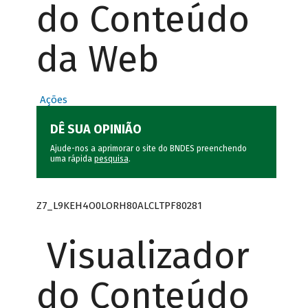
do Conteúdo
da Web
Ações
DÊ SUA OPINIÃO
Ajude-nos a aprimorar o site do BNDES preenchendo
uma rápida
pesquisa
.
Z7_L9KEH4O0LORH80ALCLTPF80281
Visualizador
do Conteúdo