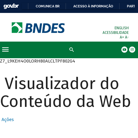
COMUNICA BR
ACESSO À INFORMAÇÃO
PARTI
ENGLISH
ACESSIBILIDADE
A+
A-
Busca
Z7_L9KEH4O0LORH80ALCLTPF802G4
Visualizador do
Conteúdo da Web
Ações