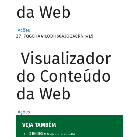
da Web
Ações
Z7_7QGCHA41LODH60A3OQA8RN14L5
Visualizador
do Conteúdo
da Web
Ações
VEJA TAMBÉM
O BNDES e o apoio à cultura