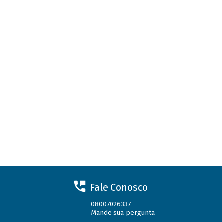
Fale Conosco
08007026337
Mande sua pergunta