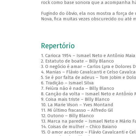
rock como base sonora que a acompanha há d
Fugindo do óbvio, ela nos mostra a força de
Nova, fica muitas vezes obscurecido ou até
Repertório
1. Carioca 1954 – Ismael Neto e Antônio Maia
2. Estatuto de boate – Billy Blanco
3. O negócio é amar – Carlos Lyra e Dolores 
4. Manias – Flávio Cavalcanti e Celso Cavalca
5. Se é por falta de adeus – Tom Jobim e Dol
6. Tradição – Ismael Silva
7. Feiúra não é nada – Billy Blanco
8. Canção da volta – Ismael Neto e Antônio 
9. Coisa mais triste – Billy Blanco
10. La Marie Vison – Yves Montand
11. Mi último fracasso – Alfredo Gil
12. Outono – Billy Blanco
13. Marca na parede – Ismael Neto e Mário F
14. Coisas de mulher – Chico Baiano
15. O amor acontece – Flávio Cavalcanti e Ce