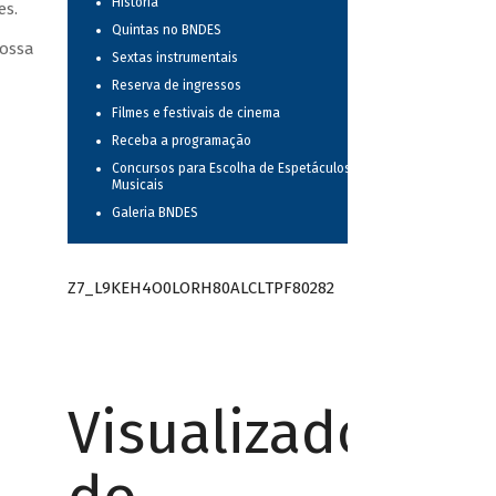
História
es.
Quintas no BNDES
Bossa
Sextas instrumentais
Reserva de ingressos
Filmes e festivais de cinema
Receba a programação
Concursos para Escolha de Espetáculos
Musicais
Galeria BNDES
Z7_L9KEH4O0LORH80ALCLTPF80282
Visualizador