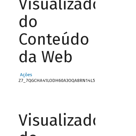
Visualizador
do
Conteúdo
da Web
Ações
Z7_7QGCHA41LODH60A3OQA8RN14L5
Visualizador