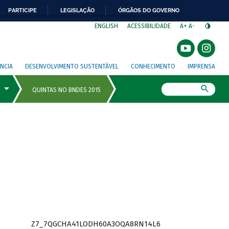
PARTICIPE
LEGISLAÇÃO
ÓRGÃOS DO GOVERNO
⁣
ENGLISH
ACESSIBILIDADE
A+
A-
NCIA
DESENVOLVIMENTO SUSTENTÁVEL
CONHECIMENTO
IMPRENSA
Busca
Z7_7QGCHA41LODH60A3OQA8RN14L6