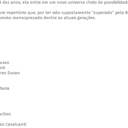
ez anos, ela entra em um novo universo cheio de possibilidad
 um repertório que, por ter sido supostamente “superado” pela 
 mesmo menosprezado dentre as atuais gerações.
Duran
nti
ores Duran
Maria
achini
lso Cavalcanti