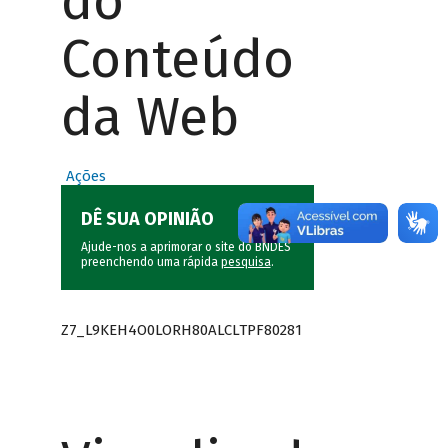
do
Conteúdo
da Web
Ações
DÊ SUA OPINIÃO
Ajude-nos a aprimorar o site do BNDES
preenchendo uma rápida
pesquisa
.
Z7_L9KEH4O0LORH80ALCLTPF80281