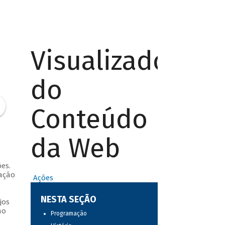
Visualizador
do
Conteúdo
da Web
es.
mação
Ações
NESTA SEÇÃO
jos
ho
Programação
o