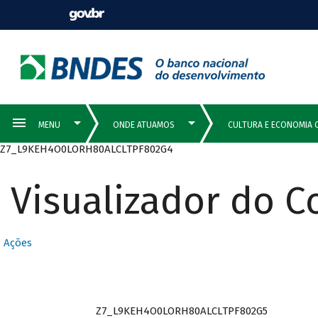
Z7_L9KEH4O0LORH80ALCLTPF802G4
Visualizador do 
Ações
Z7_L9KEH4O0LORH80ALCLTPF802G5