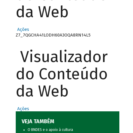
da Web
Ações
Z7_7QGCHA41LODH60A3OQA8RN14L5
Visualizador
do Conteúdo
da Web
Ações
VEJA TAMBÉM
O BNDES e o apoio à cultura