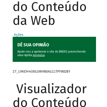
do Conteúdo
da Web
Ações
DÊ SUA OPINIÃO
Ajude-nos a aprimorar o site do BNDES preenchendo
uma rápida
pesquisa
.
Z7_L9KEH4O0LORH80ALCLTPF80281
Visualizador
do Conteúdo