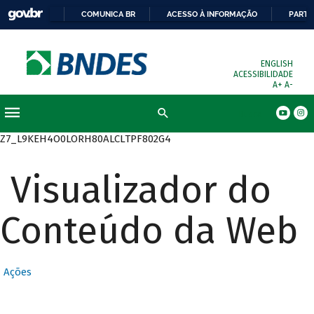
COMUNICA BR
ACESSO À INFORMAÇÃO
PARTI
ENGLISH
ACESSIBILIDADE
A+
A-
Busca
Z7_L9KEH4O0LORH80ALCLTPF802G4
Visualizador do
Conteúdo da Web
Ações