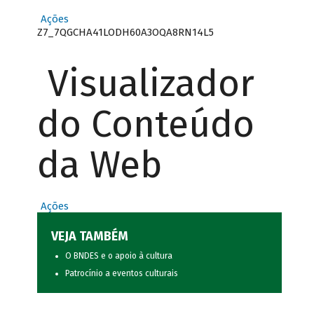
Ações
Z7_7QGCHA41LODH60A3OQA8RN14L5
Visualizador
do Conteúdo
da Web
Ações
VEJA TAMBÉM
O BNDES e o apoio à cultura
Patrocínio a eventos culturais