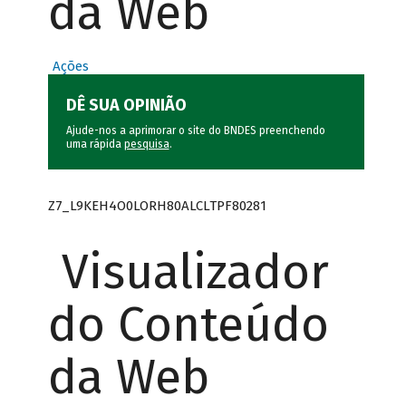
da Web
Ações
DÊ SUA OPINIÃO
Ajude-nos a aprimorar o site do BNDES preenchendo
uma rápida
pesquisa
.
Z7_L9KEH4O0LORH80ALCLTPF80281
Visualizador
do Conteúdo
da Web