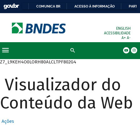
COMUNICA BR
ACESSO À INFORMAÇÃO
PARTI
ENGLISH
ACESSIBILIDADE
A+
A-
Busca
Z7_L9KEH4O0LORH80ALCLTPF802G4
Visualizador do
Conteúdo da Web
Ações