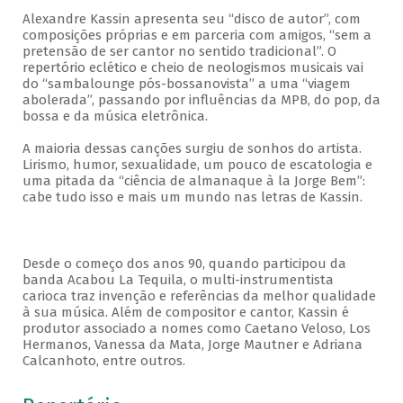
Alexandre Kassin apresenta seu “disco de autor”, com
composições próprias e em parceria com amigos, “sem a
pretensão de ser cantor no sentido tradicional”. O
repertório eclético e cheio de neologismos musicais vai
do “sambalounge pós-bossanovista” a uma “viagem
abolerada”, passando por influências da MPB, do pop, da
bossa e da música eletrônica.
A maioria dessas canções surgiu de sonhos do artista.
Lirismo, humor, sexualidade, um pouco de escatologia e
uma pitada da “ciência de almanaque à la Jorge Bem”:
cabe tudo isso e mais um mundo nas letras de Kassin.
Desde o começo dos anos 90, quando participou da
banda Acabou La Tequila, o multi-instrumentista
carioca traz invenção e referências da melhor qualidade
à sua música. Além de compositor e cantor, Kassin é
produtor associado a nomes como Caetano Veloso, Los
Hermanos, Vanessa da Mata, Jorge Mautner e Adriana
Calcanhoto, entre outros.