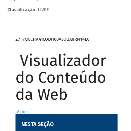
Classificação:
LIVRE
Z7_7QGCHA41LODH60A3OQA8RN14L6
Visualizador
do Conteúdo
da Web
Ações
NESTA SEÇÃO