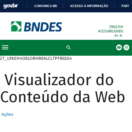
COMUNICA BR
ACESSO À INFORMAÇÃO
PARTI
ENGLISH
ACESSIBILIDADE
A+
A-
Busca
Z7_L9KEH4O0LORH80ALCLTPF802G4
Visualizador do
Conteúdo da Web
Ações