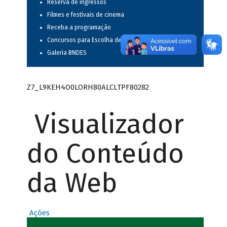
Reserva de ingressos
Filmes e festivais de cinema
Receba a programação
Concursos para Escolha de Espetáculos Musicais
Galeria BNDES
Z7_L9KEH4O0LORH80ALCLTPF80282
Visualizador
do Conteúdo
da Web
Ações