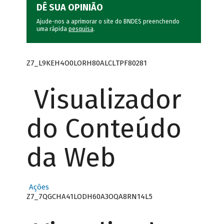
DÊ SUA OPINIÃO
Ajude-nos a aprimorar o site do BNDES preenchendo
uma rápida
pesquisa
.
Z7_L9KEH4O0LORH80ALCLTPF80281
Visualizador
do Conteúdo
da Web
Ações
Z7_7QGCHA41LODH60A3OQA8RN14L5