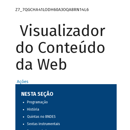
Z7_7QGCHA41LODH60A3OQA8RN14L6
Visualizador
do Conteúdo
da Web
Ações
NESTA SEÇÃO
Programação
História
Quintas no BNDES
Sextas instrumentais