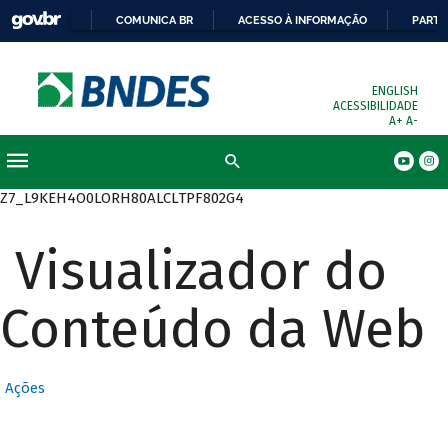
COMUNICA BR
ACESSO À INFORMAÇÃO
PARTI
ENGLISH
ACESSIBILIDADE
A+
A-
Busca
Z7_L9KEH4O0LORH80ALCLTPF802G4
Visualizador do
Conteúdo da Web
Ações