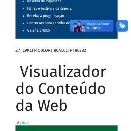
Reserva de ingressos
Filmes e festivais de cinema
Receba a programação
Concursos para Escolha de Espetáculos Musicais
Galeria BNDES
Z7_L9KEH4O0LORH80ALCLTPF80282
Visualizador
do Conteúdo
da Web
Ações