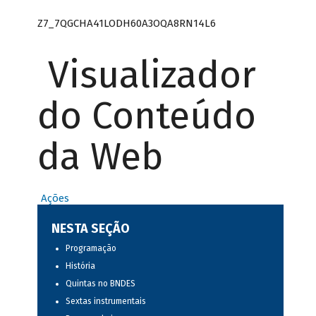
Z7_7QGCHA41LODH60A3OQA8RN14L6
Visualizador
do Conteúdo
da Web
Ações
NESTA SEÇÃO
Programação
História
Quintas no BNDES
Sextas instrumentais