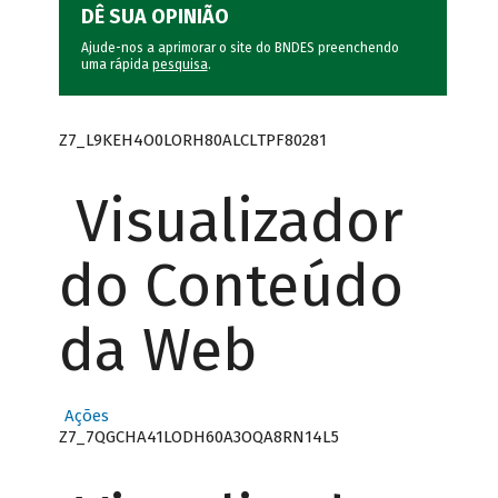
DÊ SUA OPINIÃO
Ajude-nos a aprimorar o site do BNDES preenchendo
uma rápida
pesquisa
.
Z7_L9KEH4O0LORH80ALCLTPF80281
Visualizador
do Conteúdo
da Web
Ações
Z7_7QGCHA41LODH60A3OQA8RN14L5