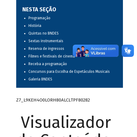
NESTA SEÇÃO
Programação
História
Quintas no BNDES
Sextas instrumentais
Reserva de ingressos
Filmes e festivais de cinema
Receba a programação
Concursos para Escolha de Espetáculos Musicais
Galeria BNDES
Z7_L9KEH4O0LORH80ALCLTPF80282
Visualizador