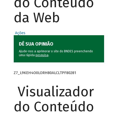
do Conteúdo
da Web
Ações
DÊ SUA OPINIÃO
Ajude-nos a aprimorar o site do BNDES preenchendo
uma rápida
pesquisa
.
Z7_L9KEH4O0LORH80ALCLTPF80281
Visualizador
do Conteúdo