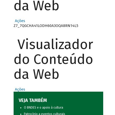
da Web
Ações
Z7_7QGCHA41LODH60A3OQA8RN14L5
Visualizador
do Conteúdo
da Web
Ações
VEJA TAMBÉM
O BNDES e o apoio à cultura
Patrocínio a eventos culturais