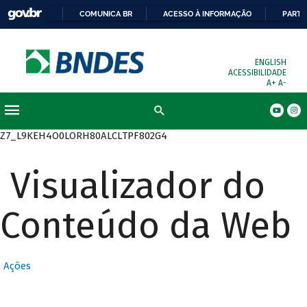
COMUNICA BR
ACESSO À INFORMAÇÃO
PARTI
ENGLISH
ACESSIBILIDADE
A+
A-
Busca
Z7_L9KEH4O0LORH80ALCLTPF802G4
Visualizador do
Conteúdo da Web
Ações