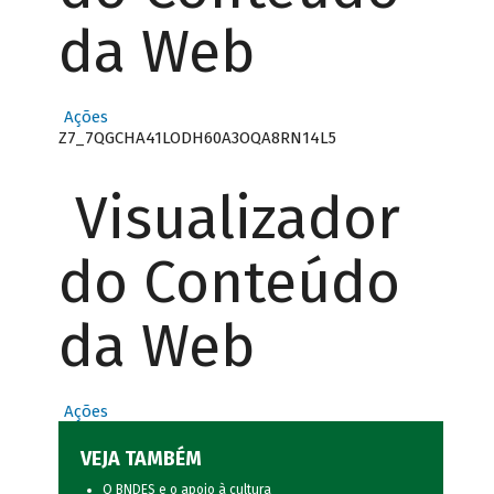
da Web
Ações
Z7_7QGCHA41LODH60A3OQA8RN14L5
Visualizador
do Conteúdo
da Web
Ações
VEJA TAMBÉM
O BNDES e o apoio à cultura