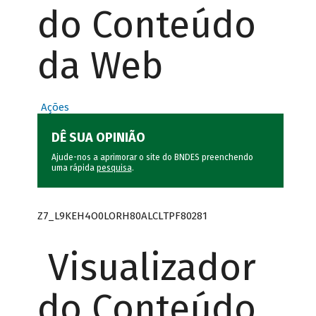
do Conteúdo
da Web
Ações
DÊ SUA OPINIÃO
Ajude-nos a aprimorar o site do BNDES preenchendo
uma rápida
pesquisa
.
Z7_L9KEH4O0LORH80ALCLTPF80281
Visualizador
do Conteúdo