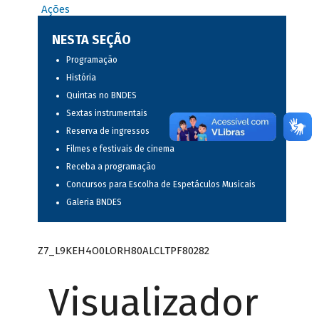
Ações
NESTA SEÇÃO
Programação
História
Quintas no BNDES
Sextas instrumentais
Reserva de ingressos
Filmes e festivais de cinema
Receba a programação
Concursos para Escolha de Espetáculos Musicais
Galeria BNDES
Z7_L9KEH4O0LORH80ALCLTPF80282
Visualizador