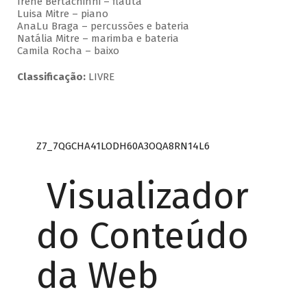
Irene Bertachinni – flauta
Luisa Mitre – piano
AnaLu Braga – percussões e bateria
Natália Mitre – marimba e bateria
Camila Rocha – baixo
Classificação:
LIVRE
Z7_7QGCHA41LODH60A3OQA8RN14L6
Visualizador
do Conteúdo
da Web