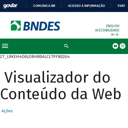
COMUNICA BR
ACESSO À INFORMAÇÃO
PARTI
ENGLISH
ACESSIBILIDADE
A+
A-
Busca
Z7_L9KEH4O0LORH80ALCLTPF802G4
Visualizador do
Conteúdo da Web
Ações