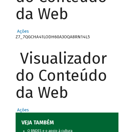
da Web
Ações
Z7_7QGCHA41LODH60A3OQA8RN14L5
Visualizador
do Conteúdo
da Web
Ações
VEJA TAMBÉM
O BNDES e o apoio à cultura