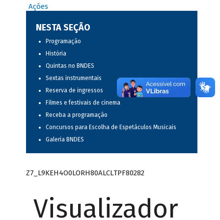
Ações
NESTA SEÇÃO
Programação
História
Quintas no BNDES
Sextas instrumentais
Reserva de ingressos
Filmes e festivais de cinema
Receba a programação
Concursos para Escolha de Espetáculos Musicais
Galeria BNDES
Z7_L9KEH4O0LORH80ALCLTPF80282
Visualizador