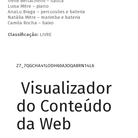
Irene Bertachinni – flauta
Luisa Mitre – piano
AnaLu Braga – percussões e bateria
Natália Mitre – marimba e bateria
Camila Rocha – baixo
Classificação:
LIVRE
Z7_7QGCHA41LODH60A3OQA8RN14L6
Visualizador
do Conteúdo
da Web