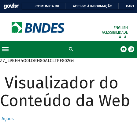
COMUNICA BR
ACESSO À INFORMAÇÃO
PARTI
ENGLISH
ACESSIBILIDADE
A+
A-
Busca
Z7_L9KEH4O0LORH80ALCLTPF802G4
Visualizador do
Conteúdo da Web
Ações