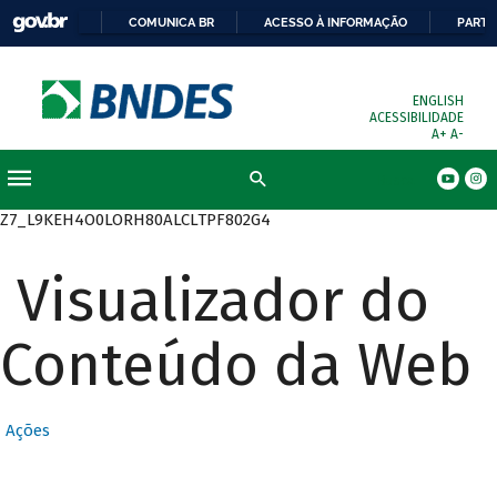
COMUNICA BR
ACESSO À INFORMAÇÃO
PARTI
ENGLISH
ACESSIBILIDADE
A+
A-
Busca
Z7_L9KEH4O0LORH80ALCLTPF802G4
Visualizador do
Conteúdo da Web
Ações