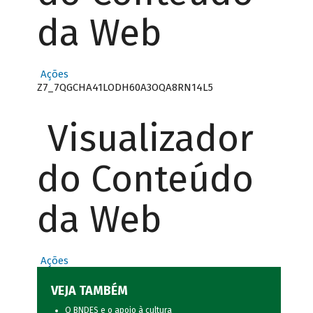
da Web
Ações
Z7_7QGCHA41LODH60A3OQA8RN14L5
Visualizador
do Conteúdo
da Web
Ações
VEJA TAMBÉM
O BNDES e o apoio à cultura