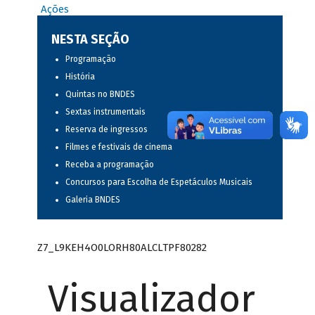
Ações
NESTA SEÇÃO
Programação
História
Quintas no BNDES
Sextas instrumentais
Reserva de ingressos
Filmes e festivais de cinema
Receba a programação
Concursos para Escolha de Espetáculos Musicais
Galeria BNDES
Z7_L9KEH4O0LORH80ALCLTPF80282
Visualizador