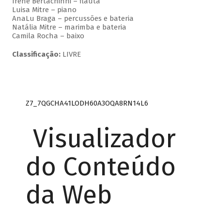
Irene Bertachinni – flauta
Luisa Mitre – piano
AnaLu Braga – percussões e bateria
Natália Mitre – marimba e bateria
Camila Rocha – baixo
Classificação:
LIVRE
Z7_7QGCHA41LODH60A3OQA8RN14L6
Visualizador
do Conteúdo
da Web