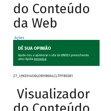
do Conteúdo
da Web
Ações
DÊ SUA OPINIÃO
Ajude-nos a aprimorar o site do BNDES preenchendo
uma rápida
pesquisa
.
Z7_L9KEH4O0LORH80ALCLTPF80281
Visualizador
do Conteúdo