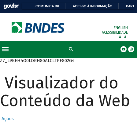
COMUNICA BR
ACESSO À INFORMAÇÃO
PARTI
ENGLISH
ACESSIBILIDADE
A+
A-
Busca
Z7_L9KEH4O0LORH80ALCLTPF802G4
Visualizador do
Conteúdo da Web
Ações