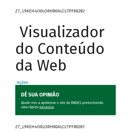
Z7_L9KEH4O0LORH80ALCLTPF80282
Visualizador
do Conteúdo
da Web
Ações
DÊ SUA OPINIÃO
Ajude-nos a aprimorar o site do BNDES preenchendo
uma rápida
pesquisa
.
Z7_L9KEH4O0LORH80ALCLTPF80281