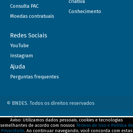
criativa
Consulta PAC
Conhecimento
Moedas contratuais
Redes Sociais
YouTube
Instagram
Ajuda
Perguntas frequentes
© BNDES. Todos os direitos reservados
ConteÃºdo complementar
Aviso: Utilizamos dados pessoais, cookies e tecnologias
semelhantes de acordo com nossos
Termos de Uso e Política de
${title}
${badge}
Privacidade
. Ao continuar navegando, você concorda com estas