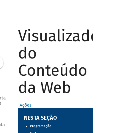
Visualizador
do
Conteúdo
da Web
nta
0
Ações
NESTA SEÇÃO
ida
Programação