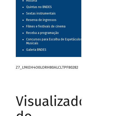
História
Quintas no BNDES
Sextas instrumentais
Reserva de ingressos
Filmes e festivais de cinema
Receba a programação
Concursos para Escolha de Espetáculos
Musicais
Galeria BNDES
Z7_L9KEH4O0LORH80ALCLTPF80282
Visualizador