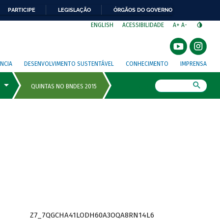
PARTICIPE
LEGISLAÇÃO
ÓRGÃOS DO GOVERNO
⁣
ENGLISH
ACESSIBILIDADE
A+
A-
NCIA
DESENVOLVIMENTO SUSTENTÁVEL
CONHECIMENTO
IMPRENSA
Busca
Z7_7QGCHA41LODH60A3OQA8RN14L6