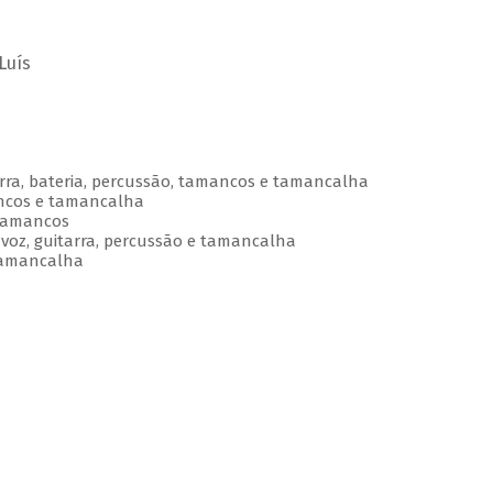
Luís
arra, bateria, percussão, tamancos e tamancalha
ancos e tamancalha
 tamancos
, voz, guitarra, percussão e tamancalha
 tamancalha