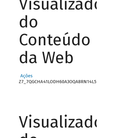
Visualizador
do
Conteúdo
da Web
Ações
Z7_7QGCHA41LODH60A3OQA8RN14L5
Visualizador