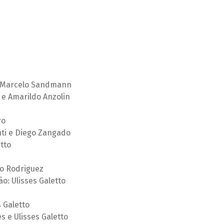
s e Marcelo Sandmann
e Amarildo Anzolin
Monteiro Freire
ro
nti e Diego Zangado
tto
to Rodriguez
o: Ulisses Galetto
 Galetto
s e Ulisses Galetto