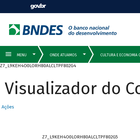
Z7_L9KEH4O0LORH80ALCLTPF802G4
Visualizador do 
Ações
Z7_L9KEH4O0LORH80ALCLTPF802G5