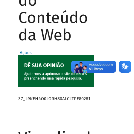
do
Conteúdo
da Web
Ações
DÊ SUA OPINIÃO
Ajude-nos a aprimorar o site do BNDES
preenchendo uma rápida
pesquisa
.
Z7_L9KEH4O0LORH80ALCLTPF80281