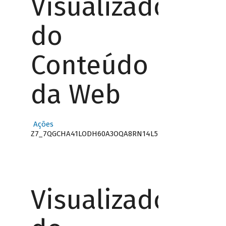
Visualizador
do
Conteúdo
da Web
Ações
Z7_7QGCHA41LODH60A3OQA8RN14L5
Visualizador