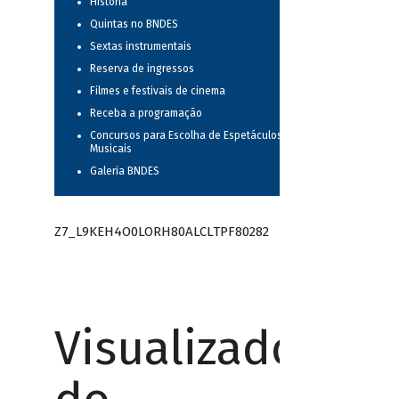
História
Quintas no BNDES
Sextas instrumentais
Reserva de ingressos
Filmes e festivais de cinema
Receba a programação
Concursos para Escolha de Espetáculos
Musicais
Galeria BNDES
Z7_L9KEH4O0LORH80ALCLTPF80282
Visualizador