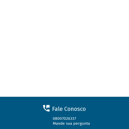
Fale Conosco
08007026337
Mande sua pergunta