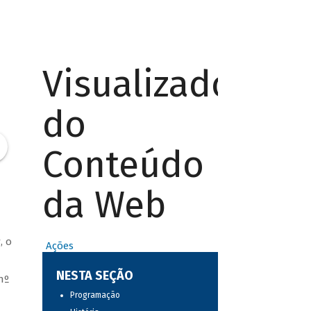
Visualizador
do
Conteúdo
da Web
, o
Ações
NESTA SEÇÃO
nº
Programação