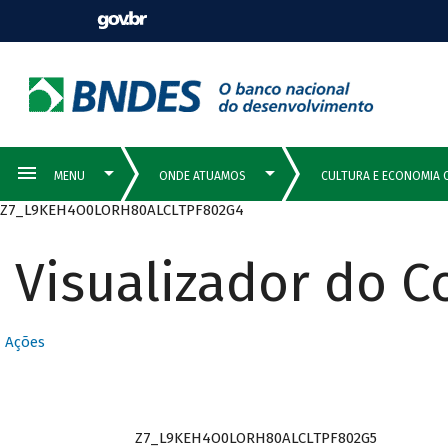
Z7_L9KEH4O0LORH80ALCLTPF802G4
Visualizador do 
Ações
Z7_L9KEH4O0LORH80ALCLTPF802G5